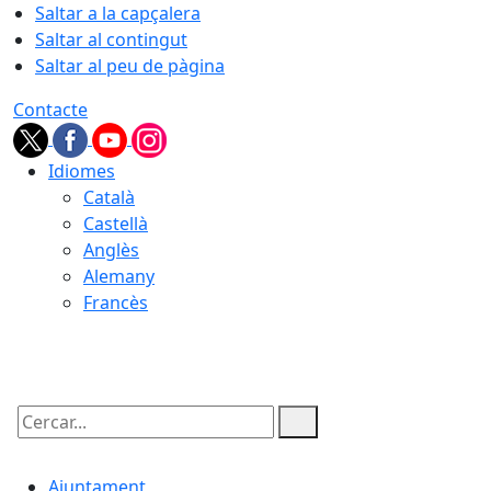
Saltar a la capçalera
Saltar al contingut
Saltar al peu de pàgina
Contacte
Idiomes
Català
Castellà
Anglès
Alemany
Francès
06.08.2026 | 18:48
Cercar:
Ajuntament