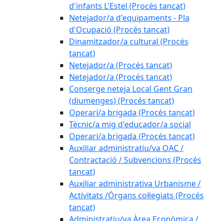
d'infants L'Estel (Procés tancat)
Netejador/a d'equipaments - Pla
d'Ocupació (Procés tancat)
Dinamitzador/a cultural (Procés
tancat)
Netejador/a (Procés tancat)
Netejador/a (Procés tancat)
Conserge neteja Local Gent Gran
(diumenges) (Procés tancat)
Operari/a brigada (Procés tancat)
Tècnic/a mig d'educador/a social
Operari/a brigada (Procés tancat)
Auxiliar administratiu/va OAC /
Contractació / Subvencions (Procés
tancat)
Auxiliar administrativa Urbanisme /
Activitats /Òrgans col·legiats (Procés
tancat)
Administratiu/va Àrea Econòmica /