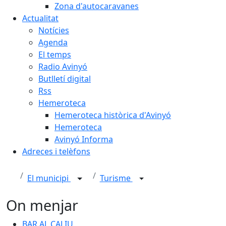
Zona d'autocaravanes
Actualitat
Notícies
Agenda
El temps
Radio Avinyó
Butlletí digital
Rss
Hemeroteca
Hemeroteca històrica d'Avinyó
Hemeroteca
Avinyó Informa
Adreces i telèfons
El municipi
Turisme
On menjar
BAR AL CALIU
BAR AL CALIU