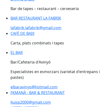
Bar de tapes – restaurant – cerveseria
BAR RESTAURANT LA FABRIK
BAR RESTAURANT LA FABRIK
lafabrik.lafabrik@gmail.com
CAFÈ DE BAIX
CAFÈ DE BAIX
Carta, plats combinats i tapes
EL BAR
EL BAR
Bar/Cafeteria d'Avinyó
Especialistes en esmorzars (varietat d'entrepans i
pastes)
elbaravinyo@hotmail.com
FKMANÀ - BAR & RESTAURANT
FKMANÀ - BAR & RESTAURANT
lluisp2000@gmail.com