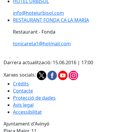
HOTEL URBISOL
HOTEL URBISOL
info@hotelurbisol.com
RESTAURANT FONDA CA LA MARIA
RESTAURANT FONDA CA LA MARIA
Restaurant - Fonda
tonicareta1@hotmail.com
Facebook
X
Pdf
Darrera actualització: 15.06.2016 | 17:00
Xarxes socials:
Crèdits
Contacte
Protecció de dades
Avís legal
Accessibilitat
Ajuntament d'Avinyó
Plaça Major, 11