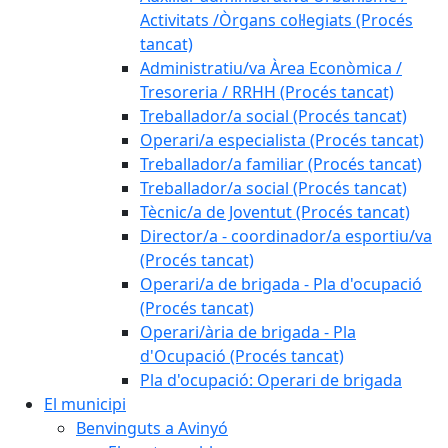
Activitats /Òrgans col·legiats (Procés
tancat)
Administratiu/va Àrea Econòmica /
Tresoreria / RRHH (Procés tancat)
Treballador/a social (Procés tancat)
Operari/a especialista (Procés tancat)
Treballador/a familiar (Procés tancat)
Treballador/a social (Procés tancat)
Tècnic/a de Joventut (Procés tancat)
Director/a - coordinador/a esportiu/va
(Procés tancat)
Operari/a de brigada - Pla d'ocupació
(Procés tancat)
Operari/ària de brigada - Pla
d'Ocupació (Procés tancat)
Pla d'ocupació: Operari de brigada
El municipi
Benvinguts a Avinyó