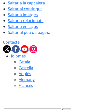
Saltar a la capçalera
Saltar al contingut
Saltar a imatges
Saltar a relacionats
Saltar a enllaços
Saltar al peu de pàgina
Contacte
Idiomes
Català
Castellà
Anglès
Alemany
Francès
08.08.2026 | 07:51