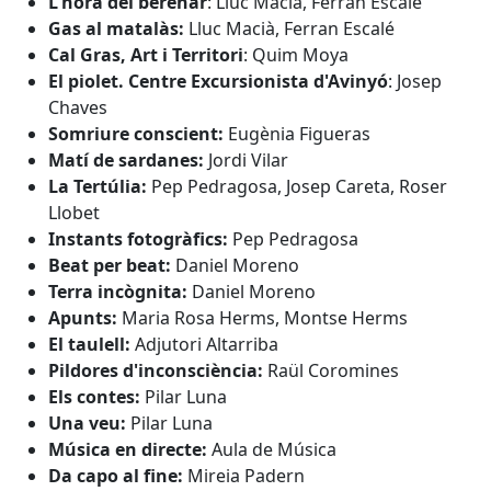
L'hora del berenar
: Lluc Macià, Ferran Escalé
Gas al matalàs:
Lluc Macià, Ferran Escalé
Cal Gras, Art i Territori
: Quim Moya
El piolet. Centre Excursionista d'Avinyó
: Josep
Chaves
Somriure conscient:
Eugènia Figueras
Matí de sardanes:
Jordi Vilar
La Tertúlia:
Pep Pedragosa, Josep Careta, Roser
Llobet
Instants fotogràfics:
Pep Pedragosa
Beat per beat:
Daniel Moreno
Terra incògnita:
Daniel Moreno
Apunts:
Maria Rosa Herms, Montse Herms
El taulell:
Adjutori Altarriba
Pildores d'inconsciència:
Raül Coromines
Els contes:
Pilar Luna
Una veu:
Pilar Luna
Música en directe:
Aula de Música
Da capo al fine:
Mireia Padern