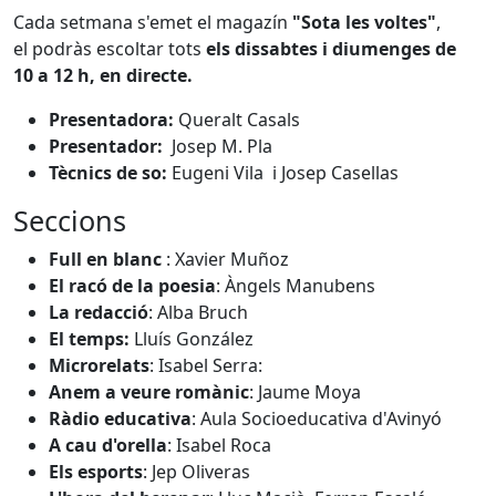
Cada setmana s'emet el magazín
"Sota les voltes"
,
el podràs escoltar tots
els dissabtes i diumenges de
10 a 12 h, en directe.
Presentadora:
Queralt Casals
Presentador:
Josep M. Pla
Tècnics de so:
Eugeni Vila i Josep Casellas
Seccions
Full en blanc
: Xavier Muñoz
El racó de la poesia
: Àngels Manubens
La redacció
: Alba Bruch
El temps:
Lluís González
Microrelats
: Isabel Serra:
Anem a veure romànic
: Jaume Moya
Ràdio educativa
: Aula Socioeducativa d'Avinyó
A cau d'orella
: Isabel Roca
Els esports
: Jep Oliveras