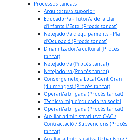
Processos tancats
Arquitecte/a superior
Educador/a - Tutor/a de la Llar
d'infants L'Estel (Procés tancat)
Netejador/a d'equipaments - Pla
d'Ocupació (Procés tancat)
Dinamitzador/a cultural (Procés
tancat)
Netejador/a (Procés tancat)
Netejador/a (Procés tancat)
Conserge neteja Local Gent Gran
(diumenges) (Procés tancat)
Operari/a brigada (Procés tancat)
Tècnic/a mig d'educador/a social
Operari/a brigada (Procés tancat)
Auxiliar administratiu/va OAC /
Contractació / Subvencions (Procés
tancat)
Auxiliar administrativa Urbanisme /