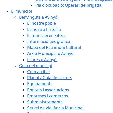
Pla d'ocupació: Operari de brigada
El municipi
Benvinguts a Avinyó
El nostre poble
La nostra història
El municipi en xifres
Informació geogràfica
Mapa del Patrimoni Cultural
Arxiu Municipal d'Avinyó
Llibres d'Avinyó
Guia del municipi
Com arribar
Plànol / Guia de carrers
Equipaments
Entitats i associacions
Empreses i comerços
Subministraments
Servei de Vigilància Municipal