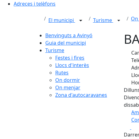
Adreces i telèfons
On
El municipi
Turisme
BA
Benvinguts a Avinyó
Guia del municipi
Turisme
Car
Festes i fires
Tel
Llocs d'interès
Adr
Rutes
Llo
On dormir
Hor
On menjar
Dillun
Zona d'autocaravanes
Divend
dissab
Am
Com
Fa
+
Darrer