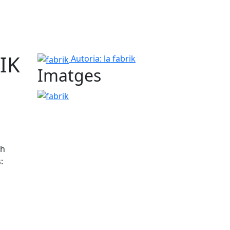
IK
fabrik
Autoria: la fabrik
Imatges
fabrik
 h
:
tributors