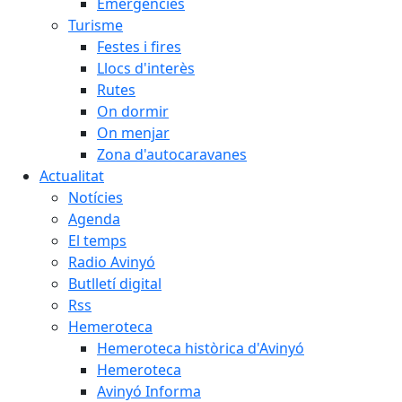
Emergències
Turisme
Festes i fires
Llocs d'interès
Rutes
On dormir
On menjar
Zona d'autocaravanes
Actualitat
Notícies
Agenda
El temps
Radio Avinyó
Butlletí digital
Rss
Hemeroteca
Hemeroteca històrica d'Avinyó
Hemeroteca
Avinyó Informa