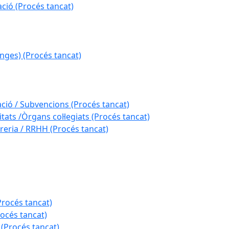
ció (Procés tancat)
nges) (Procés tancat)
ació / Subvencions (Procés tancat)
tats /Òrgans col·legiats (Procés tancat)
reria / RRHH (Procés tancat)
Procés tancat)
rocés tancat)
 (Procés tancat)