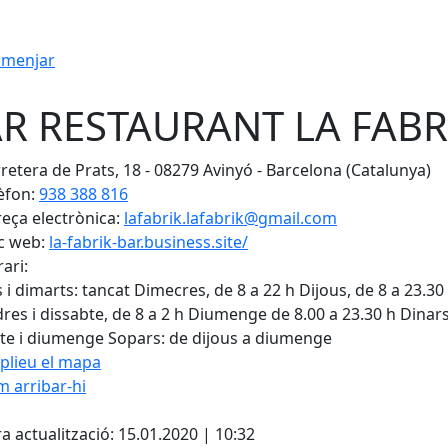
 menjar
R RESTAURANT LA FABR
retera de Prats, 18 - 08279 Avinyó - Barcelona (Catalunya)
èfon:
938 388 816
eça electrònica:
lafabrik.lafabrik@gmail.com
c web:
la-fabrik-bar.business.site/
ari:
s i dimarts: tancat Dimecres, de 8 a 22 h Dijous, de 8 a 23.30
res i dissabte, de 8 a 2 h Diumenge de 8.00 a 23.30 h Dinars
te i diumenge Sopars: de dijous a diumenge
plieu el mapa
 arribar-hi
Leaflet
| ©
OpenStreetMap
con
cebook
X
a actualització: 15.01.2020 | 10:32