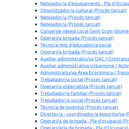
Netejador/a d'equipaments - Pla d'Ocupa
Dinamitzador/a cultural (Procés tancat)
Netejador/a (Procés tancat)
Netejador/a (Procés tancat)
Conserge neteja Local Gent Gran (diume
Operari/a brigada (Procés tancat)
Tècnic/a mig d'educador/a social
Operari/a brigada (Procés tancat)
Auxiliar administratiu/va OAC / Contract
Auxiliar administrativa Urbanisme / Activi
Administratiu/va Àrea Econòmica / Treso
Treballador/a social (Procés tancat)
Operari/a especialista (Procés tancat)
Treballador/a familiar (Procés tancat)
Treballador/a social (Procés tancat)
Tècnic/a de Joventut (Procés tancat)
Director/a - coordinador/a esportiu/va (
Operari/a de brigada - Pla d'ocupació (P
Operari/ària de brigada - Pla d'Ocupació