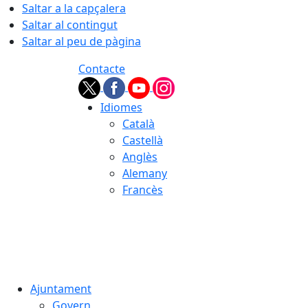
Saltar a la capçalera
Saltar al contingut
Saltar al peu de pàgina
Contacte
Idiomes
Català
Castellà
Anglès
Alemany
Francès
06.08.2026 | 22:56
Ajuntament
Govern