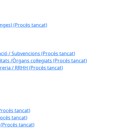
nges) (Procés tancat)
ació / Subvencions (Procés tancat)
tats /Òrgans col·legiats (Procés tancat)
reria / RRHH (Procés tancat)
Procés tancat)
rocés tancat)
 (Procés tancat)