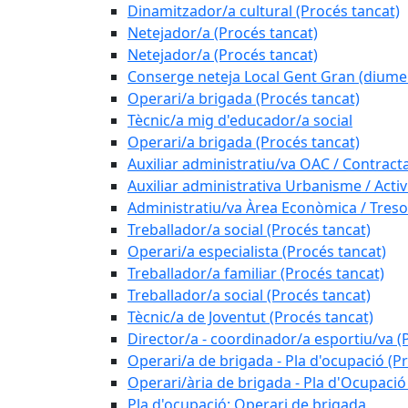
Dinamitzador/a cultural (Procés tancat)
Netejador/a (Procés tancat)
Netejador/a (Procés tancat)
Conserge neteja Local Gent Gran (diume
Operari/a brigada (Procés tancat)
Tècnic/a mig d'educador/a social
Operari/a brigada (Procés tancat)
Auxiliar administratiu/va OAC / Contract
Auxiliar administrativa Urbanisme / Activi
Administratiu/va Àrea Econòmica / Treso
Treballador/a social (Procés tancat)
Operari/a especialista (Procés tancat)
Treballador/a familiar (Procés tancat)
Treballador/a social (Procés tancat)
Tècnic/a de Joventut (Procés tancat)
Director/a - coordinador/a esportiu/va (
Operari/a de brigada - Pla d'ocupació (P
Operari/ària de brigada - Pla d'Ocupació
Pla d'ocupació: Operari de brigada