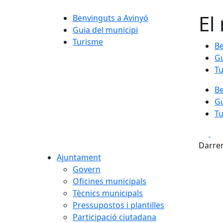
El
Benvinguts a Avinyó
Guia del municipi
Turisme
Be
Gu
T
Be
Gu
T
Fa
Darrer
Ajuntament
Govern
Oficines municipals
Tècnics municipals
Pressupostos i plantilles
Participació ciutadana