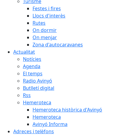
Turisme
Festes i fires
Llocs d'interès
Rutes
On dormir
On menjar
Zona d'autocaravanes
Actualitat
Notícies
Agenda
El temps
Radio Avinyó
Butlletí digital
Rss
Hemeroteca
Hemeroteca històrica d'Avinyó
Hemeroteca
Avinyó Informa
Adreces i telèfons