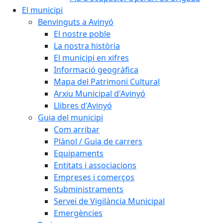
El municipi
Benvinguts a Avinyó
El nostre poble
La nostra història
El municipi en xifres
Informació geogràfica
Mapa del Patrimoni Cultural
Arxiu Municipal d'Avinyó
Llibres d'Avinyó
Guia del municipi
Com arribar
Plànol / Guia de carrers
Equipaments
Entitats i associacions
Empreses i comerços
Subministraments
Servei de Vigilància Municipal
Emergències