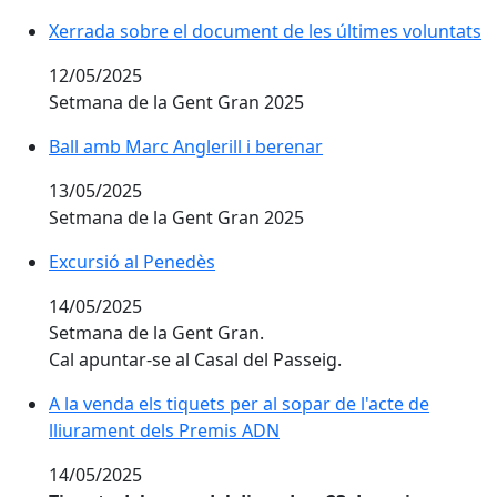
Xerrada sobre el document de les últimes voluntats
Xerrada sobre el document de les últimes voluntats
12/05/2025
Setmana de la Gent Gran 2025
Ball amb Marc Anglerill i berenar
Ball amb Marc Anglerill i berenar
13/05/2025
Setmana de la Gent Gran 2025
Excursió al Penedès
Excursió al Penedès
14/05/2025
Setmana de la Gent Gran.
Cal apuntar-se al Casal del Passeig.
A la venda els tiquets per al sopar de l'acte de lliur
A la venda els tiquets per al sopar de l'acte de
lliurament dels Premis ADN
14/05/2025