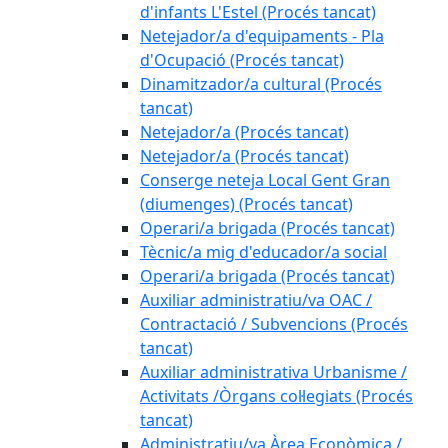
d'infants L'Estel (Procés tancat)
Netejador/a d'equipaments - Pla
d'Ocupació (Procés tancat)
Dinamitzador/a cultural (Procés
tancat)
Netejador/a (Procés tancat)
Netejador/a (Procés tancat)
Conserge neteja Local Gent Gran
(diumenges) (Procés tancat)
Operari/a brigada (Procés tancat)
Tècnic/a mig d'educador/a social
Operari/a brigada (Procés tancat)
Auxiliar administratiu/va OAC /
Contractació / Subvencions (Procés
tancat)
Auxiliar administrativa Urbanisme /
Activitats /Òrgans col·legiats (Procés
tancat)
Administratiu/va Àrea Econòmica /