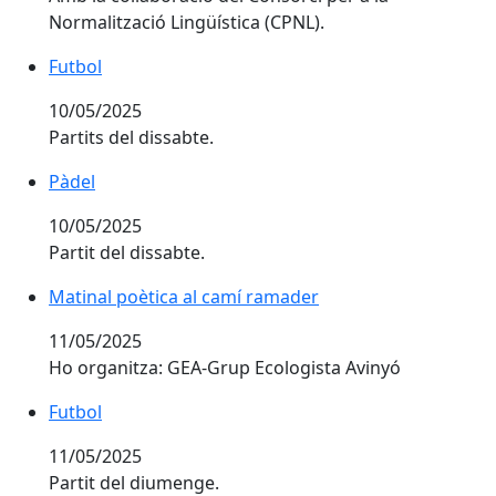
Normalització Lingüística (CPNL).
Futbol
Futbol
10/05/2025
Partits del dissabte.
Pàdel
Pàdel
10/05/2025
Partit del dissabte.
Matinal poètica al camí ramader
Matinal poètica al camí ramader
11/05/2025
Ho organitza: GEA-Grup Ecologista Avinyó
Futbol
Futbol
11/05/2025
Partit del diumenge.