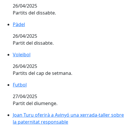
26/04/2025
Partits del dissabte.
Pàdel
Pàdel
26/04/2025
Partit del dissabte.
Voleibol
Voleibol
26/04/2025
Partits del cap de setmana.
Futbol
Futbol
27/04/2025
Partit del diumenge.
Joan Turu oferirà a Avinyó una xerrada-taller sobre l
Joan Turu oferirà a Avinyó una xerrada-taller sobre
la paternitat responsable