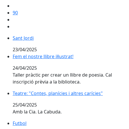
90
Sant Jordi
Sant Jordi
23/04/2025
Fem el nostre llibre il·lustrat!
Fem el nostre llibre il·lustrat!
24/04/2025
Taller pràctic per crear un llibre de poesia. Cal
inscripció prèvia a la biblioteca.
Teatre: "Contes, planícies i altres carícies"
Teatre: "Contes, planícies i altres carícies"
25/04/2025
Amb la Cia. La Cabuda.
Futbol
Futbol