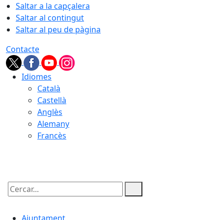
Saltar a la capçalera
Saltar al contingut
Saltar al peu de pàgina
Contacte
Idiomes
Català
Castellà
Anglès
Alemany
Francès
07.08.2026 | 04:22
Cercar:
Ajuntament