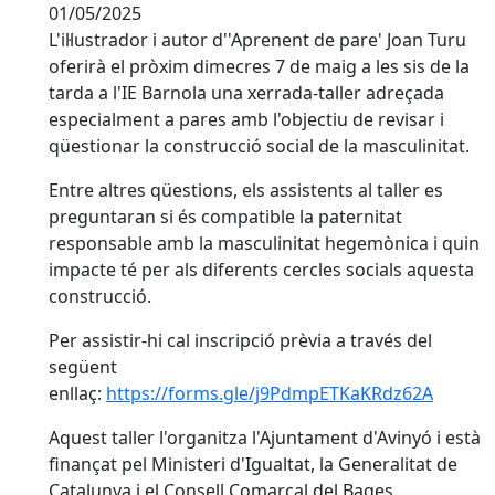
01/05/2025
L'il·lustrador i autor d''Aprenent de pare' Joan Turu
oferirà el pròxim dimecres 7 de maig a les sis de la
tarda a l'IE Barnola una xerrada-taller adreçada
especialment a pares amb l'objectiu de revisar i
qüestionar la construcció social de la masculinitat.
Entre altres qüestions, els assistents al taller es
preguntaran si és compatible la paternitat
responsable amb la masculinitat hegemònica i quin
impacte té per als diferents cercles socials aquesta
construcció.
Per assistir-hi cal inscripció prèvia a través del
següent
enllaç:
https://forms.gle/j9PdmpETKaKRdz62A
Aquest taller l'organitza l'Ajuntament d'Avinyó i està
finançat pel Ministeri d'Igualtat, la Generalitat de
Catalunya i el Consell Comarcal del Bages.