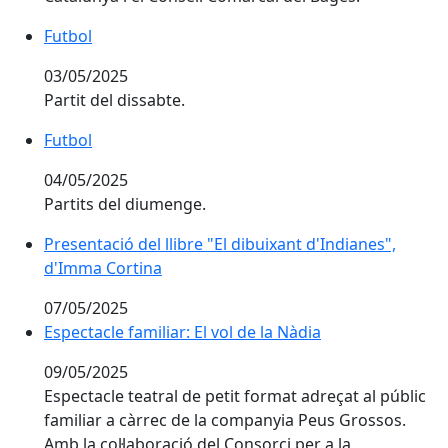
Futbol
Futbol
03/05/2025
Partit del dissabte.
Futbol
Futbol
04/05/2025
Partits del diumenge.
Presentació del llibre "El dibuixant d'Indianes", d'Im
Presentació del llibre "El dibuixant d'Indianes",
d'Imma Cortina
07/05/2025
Espectacle familiar: El vol de la Nàdia
Espectacle familiar: El vol de la Nàdia
09/05/2025
Espectacle teatral de petit format adreçat al públic
familiar a càrrec de la companyia Peus Grossos.
Amb la col·laboració del Consorci per a la