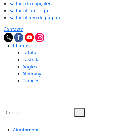
Saltar a la capçalera
Saltar al contingut
Saltar al peu de pàgina
Contacte
Idiomes
Català
Castellà
Anglès
Alemany
Francès
09.08.2026 | 13:56
Cercar:
Ajuntament