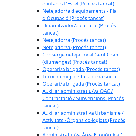
d'infants L'Estel (Procés tancat)
Netejador/a d'equipaments - Pla
d'Ocupació (Procés tancat)
Dinamitzador/a cultural (Procés
tancat)
Netejador/a (Procés tancat)
Netejador/a (Procés tancat)
Conserge neteja Local Gent Gran
(diumenges) (Procés tancat)
Operari/a brigada (Procés tancat)
Tècnic/a mig d'educador/a social
Operari/a brigada (Procés tancat)
Auxiliar administratiu/va OAC /
Contractació / Subvencions (Procés
tancat)
Auxiliar administrativa Urbanisme /
Activitats /Òrgans col·legiats (Procés
tancat)
Administratiu/va Àrea Econòmica /