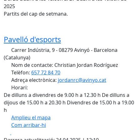
2025
Partits del cap de setmana.
Pavelló d'esports
Carrer Indústria, 9 - 08279 Avinyó - Barcelona
(Catalunya)
Nom de contacte: Christian Jordan Rodríguez
Telèfon:
657 72 84 70
Adreça electrònica:
jordanrc@avinyo.cat
Horari:
De dilluns a divendres de 9.00 h a 12.30 h De dilluns a
dijous de 15.00 h a 20.30 h Divendres de 15.00 h a 19.00
h
Amplieu el mapa
Com arribar-hi
Leaflet
| ©
OpenStreetMap
contributors
Facebook
X
+