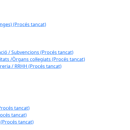
nges) (Procés tancat)
ació / Subvencions (Procés tancat)
tats /Òrgans col·legiats (Procés tancat)
reria / RRHH (Procés tancat)
Procés tancat)
rocés tancat)
 (Procés tancat)