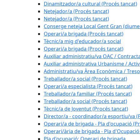
Dinamitzador/a cultural (Procés tancat)
Netejador/a (Procés tancat)
Netejador/a (Procés tancat)
Conserge neteja Local Gent Gran (diume
Operari/a brigada (Procés tancat)
Tècnic/a mig d'educador/a social
Operari/a brigada (Procés tancat)
Auxiliar administratiu/va OAC / Contract
Auxiliar administrativa Urbanisme / Activi
Administratiu/va Àrea Econòmica / Treso
Treballador/a social (Procés tancat)
Operari/a especialista (Procés tancat)
Treballador/a familiar (Procés tancat)
Treballador/a social (Procés tancat)
Tècnic/a de Joventut (Procés tancat)
Director/a - coordinador/a esportiu/va (
Operari/a de brigada - Pla d'ocupació (P
Operari/ària de brigada - Pla d'Ocupació
Pla d'ocupació: Operari de brigada