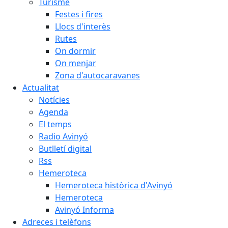
Turisme
Festes i fires
Llocs d'interès
Rutes
On dormir
On menjar
Zona d'autocaravanes
Actualitat
Notícies
Agenda
El temps
Radio Avinyó
Butlletí digital
Rss
Hemeroteca
Hemeroteca històrica d'Avinyó
Hemeroteca
Avinyó Informa
Adreces i telèfons