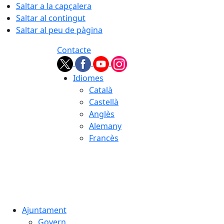
Saltar a la capçalera
Saltar al contingut
Saltar al peu de pàgina
Contacte
Idiomes
Català
Castellà
Anglès
Alemany
Francès
09.08.2026 | 09:41
Ajuntament
Govern