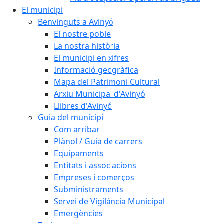
El municipi
Benvinguts a Avinyó
El nostre poble
La nostra història
El municipi en xifres
Informació geogràfica
Mapa del Patrimoni Cultural
Arxiu Municipal d'Avinyó
Llibres d'Avinyó
Guia del municipi
Com arribar
Plànol / Guia de carrers
Equipaments
Entitats i associacions
Empreses i comerços
Subministraments
Servei de Vigilància Municipal
Emergències