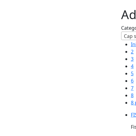
Ad
Categ
Cap s
In
2
3
4
5
6
7
8
8 
FI
Fi