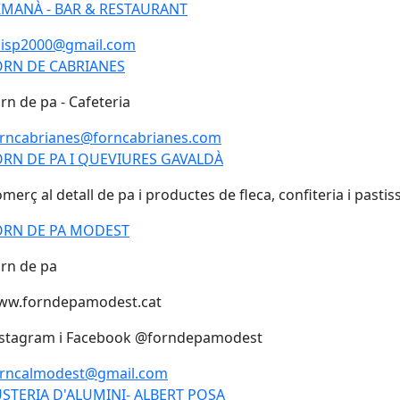
KMANÀ - BAR & RESTAURANT
KMANÀ - BAR & RESTAURANT
uisp2000@gmail.com
ORN DE CABRIANES
ORN DE CABRIANES
rn de pa - Cafeteria
orncabrianes@forncabrianes.com
RN DE PA I QUEVIURES GAVALDÀ
ORN DE PA I QUEVIURES GAVALDÀ
merç al detall de pa i productes de fleca, confiteria i pastis
ORN DE PA MODEST
ORN DE PA MODEST
rn de pa
ww.forndepamodest.cat
nstagram i Facebook @forndepamodest
orncalmodest@gmail.com
USTERIA D'ALUMINI- ALBERT POSA