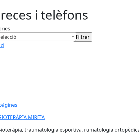
reces i telèfons
ories
elecció
ici
pàgines
SIOTERÀPIA MIREIA
sioteràpia, traumatologia esportiva, rumatologia ortopèdica