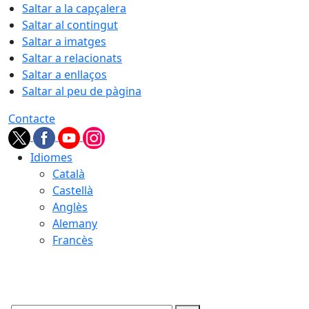
Saltar a la capçalera
Saltar al contingut
Saltar a imatges
Saltar a relacionats
Saltar a enllaços
Saltar al peu de pàgina
Contacte
Idiomes
Català
Castellà
Anglès
Alemany
Francès
07.08.2026 | 21:33