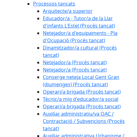
Processos tancats
Arquitecte/a superior
Educador/a - Tutor/a de la Llar
d'infants L'Estel (Procés tancat)
Netejador/a d'equipaments - Pla
d'Ocupació (Procés tancat)
Dinamitzador/a cultural (Procés
tancat)
Netejador/a (Procés tancat)
Netejador/a (Procés tancat)
Conserge neteja Local Gent Gran
(diumenges) (Procés tancat)
Operari/a brigada (Procés tancat)
Tècnic/a mig d'educador/a social
Operari/a brigada (Procés tancat)
Auxiliar administratiu/va OAC /
Contractació / Subvencions (Procés
tancat)
Auxiliar administrativa Urbanisme /