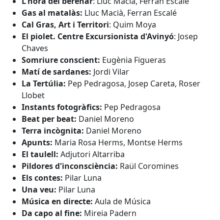
L'hora del berenar
: Lluc Macià, Ferran Escalé
Gas al matalàs:
Lluc Macià, Ferran Escalé
Cal Gras, Art i Territori
: Quim Moya
El piolet. Centre Excursionista d'Avinyó
: Josep
Chaves
Somriure conscient:
Eugènia Figueras
Matí de sardanes:
Jordi Vilar
La Tertúlia:
Pep Pedragosa, Josep Careta, Roser
Llobet
Instants fotogràfics:
Pep Pedragosa
Beat per beat:
Daniel Moreno
Terra incògnita:
Daniel Moreno
Apunts:
Maria Rosa Herms, Montse Herms
El taulell:
Adjutori Altarriba
Pildores d'inconsciència:
Raül Coromines
Els contes:
Pilar Luna
Una veu:
Pilar Luna
Música en directe:
Aula de Música
Da capo al fine:
Mireia Padern