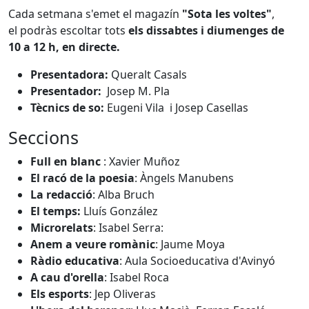
Cada setmana s'emet el magazín
"Sota les voltes"
,
el podràs escoltar tots
els dissabtes i diumenges de
10 a 12 h, en directe.
Presentadora:
Queralt Casals
Presentador:
Josep M. Pla
Tècnics de so:
Eugeni Vila i Josep Casellas
Seccions
Full en blanc
: Xavier Muñoz
El racó de la poesia
: Àngels Manubens
La redacció
: Alba Bruch
El temps:
Lluís González
Microrelats
: Isabel Serra:
Anem a veure romànic
: Jaume Moya
Ràdio educativa
: Aula Socioeducativa d'Avinyó
A cau d'orella
: Isabel Roca
Els esports
: Jep Oliveras