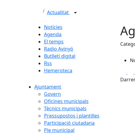
Actualitat
Ag
Notícies
Agenda
El temps
Categ
Radio Avinyó
Butlletí digital
No
Rss
Hemeroteca
Fa
Darrer
Ajuntament
Govern
Oficines municipals
Tècnics municipals
Pressupostos i plantilles
Participació ciutadana
Ple municipal