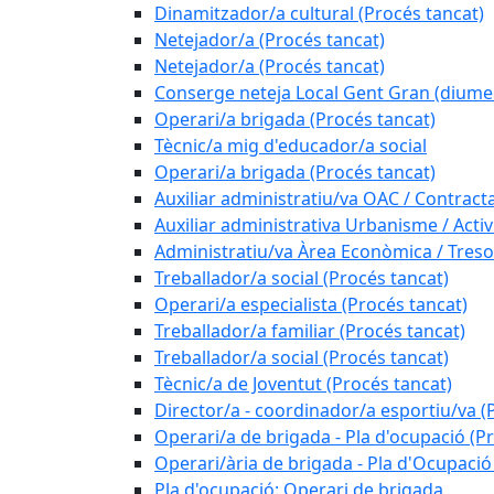
Dinamitzador/a cultural (Procés tancat)
Netejador/a (Procés tancat)
Netejador/a (Procés tancat)
Conserge neteja Local Gent Gran (diume
Operari/a brigada (Procés tancat)
Tècnic/a mig d'educador/a social
Operari/a brigada (Procés tancat)
Auxiliar administratiu/va OAC / Contract
Auxiliar administrativa Urbanisme / Activi
Administratiu/va Àrea Econòmica / Treso
Treballador/a social (Procés tancat)
Operari/a especialista (Procés tancat)
Treballador/a familiar (Procés tancat)
Treballador/a social (Procés tancat)
Tècnic/a de Joventut (Procés tancat)
Director/a - coordinador/a esportiu/va (
Operari/a de brigada - Pla d'ocupació (P
Operari/ària de brigada - Pla d'Ocupació
Pla d'ocupació: Operari de brigada