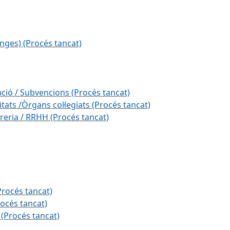
nges) (Procés tancat)
ació / Subvencions (Procés tancat)
tats /Òrgans col·legiats (Procés tancat)
reria / RRHH (Procés tancat)
Procés tancat)
rocés tancat)
 (Procés tancat)