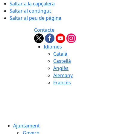
Saltar a la capçalera
Saltar al contingut
Saltar al peu de pàgina
Contacte
Idiomes
Català
Castellà
Anglès
Alemany
Francès
09.08.2026 | 07:04
Ajuntament
Govern