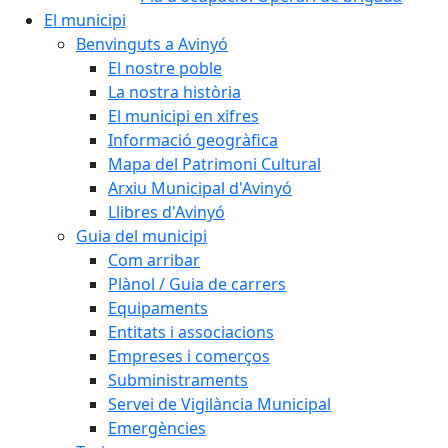
El municipi
Benvinguts a Avinyó
El nostre poble
La nostra història
El municipi en xifres
Informació geogràfica
Mapa del Patrimoni Cultural
Arxiu Municipal d'Avinyó
Llibres d'Avinyó
Guia del municipi
Com arribar
Plànol / Guia de carrers
Equipaments
Entitats i associacions
Empreses i comerços
Subministraments
Servei de Vigilància Municipal
Emergències