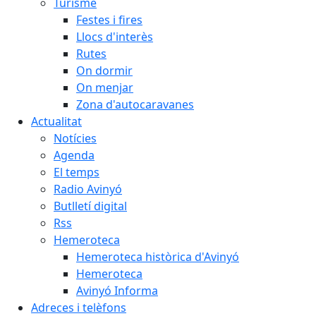
Turisme
Festes i fires
Llocs d'interès
Rutes
On dormir
On menjar
Zona d'autocaravanes
Actualitat
Notícies
Agenda
El temps
Radio Avinyó
Butlletí digital
Rss
Hemeroteca
Hemeroteca històrica d'Avinyó
Hemeroteca
Avinyó Informa
Adreces i telèfons