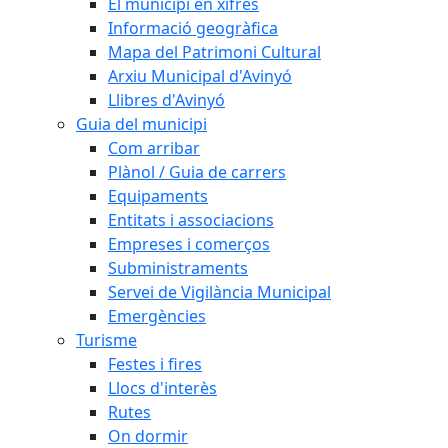
El municipi en xifres
Informació geogràfica
Mapa del Patrimoni Cultural
Arxiu Municipal d'Avinyó
Llibres d'Avinyó
Guia del municipi
Com arribar
Plànol / Guia de carrers
Equipaments
Entitats i associacions
Empreses i comerços
Subministraments
Servei de Vigilància Municipal
Emergències
Turisme
Festes i fires
Llocs d'interès
Rutes
On dormir