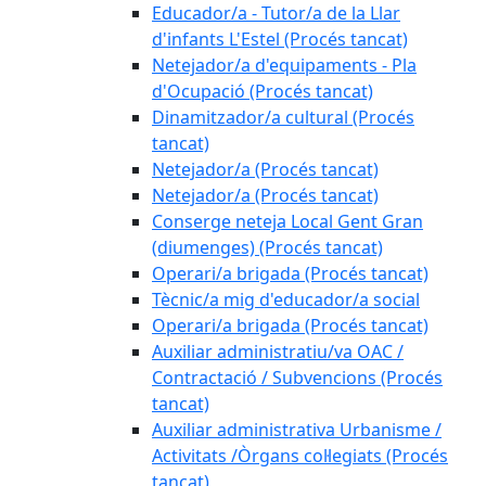
Educador/a - Tutor/a de la Llar
d'infants L'Estel (Procés tancat)
Netejador/a d'equipaments - Pla
d'Ocupació (Procés tancat)
Dinamitzador/a cultural (Procés
tancat)
Netejador/a (Procés tancat)
Netejador/a (Procés tancat)
Conserge neteja Local Gent Gran
(diumenges) (Procés tancat)
Operari/a brigada (Procés tancat)
Tècnic/a mig d'educador/a social
Operari/a brigada (Procés tancat)
Auxiliar administratiu/va OAC /
Contractació / Subvencions (Procés
tancat)
Auxiliar administrativa Urbanisme /
Activitats /Òrgans col·legiats (Procés
tancat)