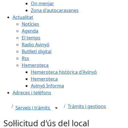
On menjar
Zona d'autocaravanes
Actualitat
Notícies
Agenda
El temps
Radio Avinyó
Butlletí digital
Rss
Hemeroteca
Hemeroteca històrica d'Avinyó
Hemeroteca
Avinyó Informa
Adreces i telèfons
Tràmits i gestions
Serveis i tràmits
Sol·licitud d'ús del local