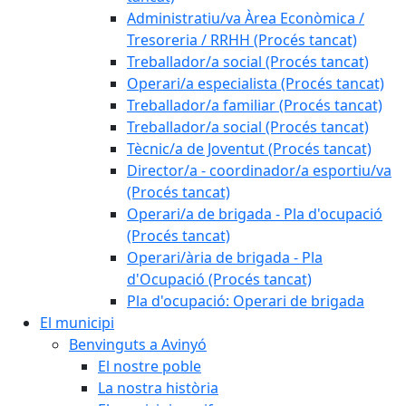
Administratiu/va Àrea Econòmica /
Tresoreria / RRHH (Procés tancat)
Treballador/a social (Procés tancat)
Operari/a especialista (Procés tancat)
Treballador/a familiar (Procés tancat)
Treballador/a social (Procés tancat)
Tècnic/a de Joventut (Procés tancat)
Director/a - coordinador/a esportiu/va
(Procés tancat)
Operari/a de brigada - Pla d'ocupació
(Procés tancat)
Operari/ària de brigada - Pla
d'Ocupació (Procés tancat)
Pla d'ocupació: Operari de brigada
El municipi
Benvinguts a Avinyó
El nostre poble
La nostra història