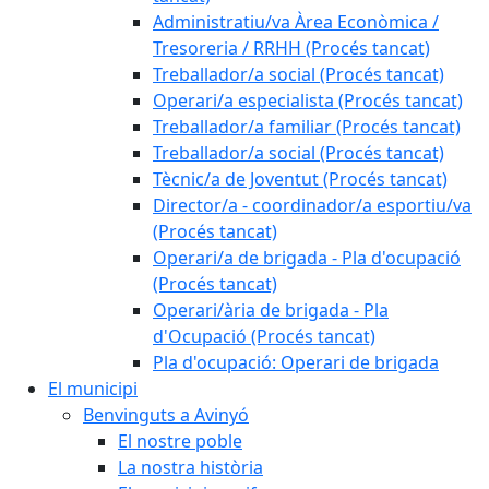
Administratiu/va Àrea Econòmica /
Tresoreria / RRHH (Procés tancat)
Treballador/a social (Procés tancat)
Operari/a especialista (Procés tancat)
Treballador/a familiar (Procés tancat)
Treballador/a social (Procés tancat)
Tècnic/a de Joventut (Procés tancat)
Director/a - coordinador/a esportiu/va
(Procés tancat)
Operari/a de brigada - Pla d'ocupació
(Procés tancat)
Operari/ària de brigada - Pla
d'Ocupació (Procés tancat)
Pla d'ocupació: Operari de brigada
El municipi
Benvinguts a Avinyó
El nostre poble
La nostra història