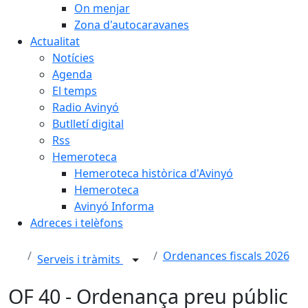
On menjar
Zona d'autocaravanes
Actualitat
Notícies
Agenda
El temps
Radio Avinyó
Butlletí digital
Rss
Hemeroteca
Hemeroteca històrica d'Avinyó
Hemeroteca
Avinyó Informa
Adreces i telèfons
Ordenances fiscals 2026
Serveis i tràmits
OF 40 - Ordenança preu públic