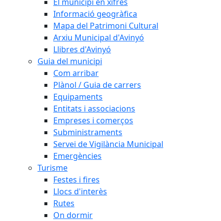
El municipi en xifres
Informació geogràfica
Mapa del Patrimoni Cultural
Arxiu Municipal d'Avinyó
Llibres d'Avinyó
Guia del municipi
Com arribar
Plànol / Guia de carrers
Equipaments
Entitats i associacions
Empreses i comerços
Subministraments
Servei de Vigilància Municipal
Emergències
Turisme
Festes i fires
Llocs d'interès
Rutes
On dormir