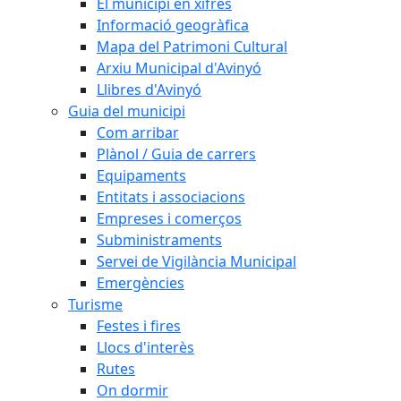
El municipi en xifres
Informació geogràfica
Mapa del Patrimoni Cultural
Arxiu Municipal d'Avinyó
Llibres d'Avinyó
Guia del municipi
Com arribar
Plànol / Guia de carrers
Equipaments
Entitats i associacions
Empreses i comerços
Subministraments
Servei de Vigilància Municipal
Emergències
Turisme
Festes i fires
Llocs d'interès
Rutes
On dormir