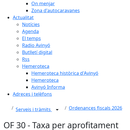
On menjar
Zona d'autocaravanes
Actualitat
Notícies
Agenda
El temps
Radio Avinyó
Butlletí digital
Rss
Hemeroteca
Hemeroteca històrica d'Avinyó
Hemeroteca
Avinyó Informa
Adreces i telèfons
Ordenances fiscals 2026
Serveis i tràmits
OF 30 - Taxa per aprofitament