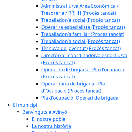
Administratiu/va Àrea Econòmica /
Tresoreria / RRHH (Procés tancat)
Treballador/a social (Procés tancat)
Operari/a especialista (Procés tancat)
Treballador/a familiar (Procés tancat)
Treballador/a social (Procés tancat)
Tècnic/a de Joventut (Procés tancat)
Director/a - coordinador/a esportiu/va
(Procés tancat)
Operari/a de brigada - Pla d'ocupació
(Procés tancat)
Operari/ària de brigada - Pla
d'Ocupació (Procés tancat)
Pla d'ocupació: Operari de brigada
El municipi
Benvinguts a Avinyó
El nostre poble
La nostra història