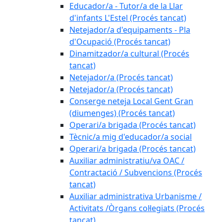
Educador/a - Tutor/a de la Llar
d'infants L'Estel (Procés tancat)
Netejador/a d'equipaments - Pla
d'Ocupació (Procés tancat)
Dinamitzador/a cultural (Procés
tancat)
Netejador/a (Procés tancat)
Netejador/a (Procés tancat)
Conserge neteja Local Gent Gran
(diumenges) (Procés tancat)
Operari/a brigada (Procés tancat)
Tècnic/a mig d'educador/a social
Operari/a brigada (Procés tancat)
Auxiliar administratiu/va OAC /
Contractació / Subvencions (Procés
tancat)
Auxiliar administrativa Urbanisme /
Activitats /Òrgans col·legiats (Procés
tancat)