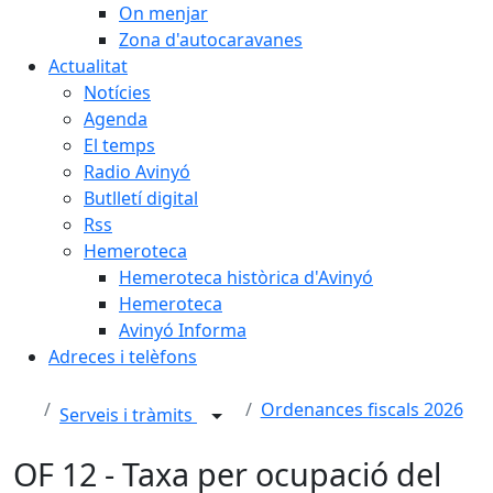
On menjar
Zona d'autocaravanes
Actualitat
Notícies
Agenda
El temps
Radio Avinyó
Butlletí digital
Rss
Hemeroteca
Hemeroteca històrica d'Avinyó
Hemeroteca
Avinyó Informa
Adreces i telèfons
Ordenances fiscals 2026
Serveis i tràmits
OF 12 - Taxa per ocupació del