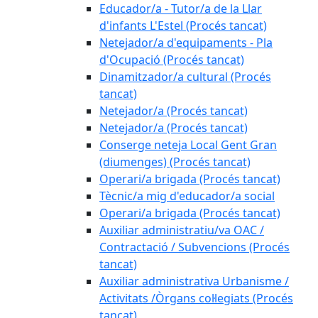
Educador/a - Tutor/a de la Llar
d'infants L'Estel (Procés tancat)
Netejador/a d'equipaments - Pla
d'Ocupació (Procés tancat)
Dinamitzador/a cultural (Procés
tancat)
Netejador/a (Procés tancat)
Netejador/a (Procés tancat)
Conserge neteja Local Gent Gran
(diumenges) (Procés tancat)
Operari/a brigada (Procés tancat)
Tècnic/a mig d'educador/a social
Operari/a brigada (Procés tancat)
Auxiliar administratiu/va OAC /
Contractació / Subvencions (Procés
tancat)
Auxiliar administrativa Urbanisme /
Activitats /Òrgans col·legiats (Procés
tancat)