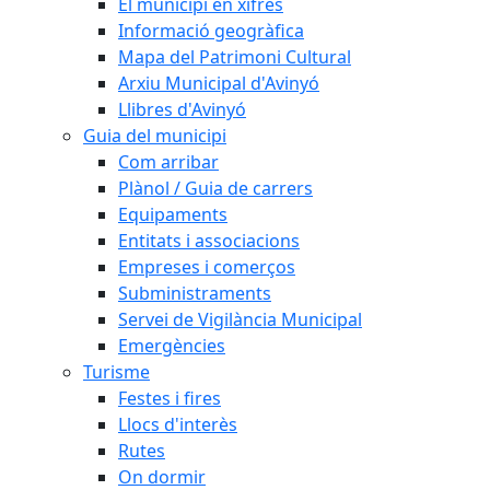
El municipi en xifres
Informació geogràfica
Mapa del Patrimoni Cultural
Arxiu Municipal d'Avinyó
Llibres d'Avinyó
Guia del municipi
Com arribar
Plànol / Guia de carrers
Equipaments
Entitats i associacions
Empreses i comerços
Subministraments
Servei de Vigilància Municipal
Emergències
Turisme
Festes i fires
Llocs d'interès
Rutes
On dormir