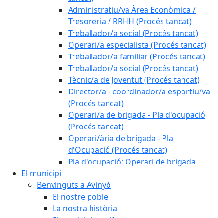
Administratiu/va Àrea Econòmica /
Tresoreria / RRHH (Procés tancat)
Treballador/a social (Procés tancat)
Operari/a especialista (Procés tancat)
Treballador/a familiar (Procés tancat)
Treballador/a social (Procés tancat)
Tècnic/a de Joventut (Procés tancat)
Director/a - coordinador/a esportiu/va
(Procés tancat)
Operari/a de brigada - Pla d'ocupació
(Procés tancat)
Operari/ària de brigada - Pla
d'Ocupació (Procés tancat)
Pla d'ocupació: Operari de brigada
El municipi
Benvinguts a Avinyó
El nostre poble
La nostra història