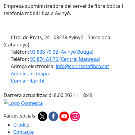
Empresa subministradora del servei de fibra òptica i
telefonia mòbil i fixa a Avinyó.
Ctra. de Prats, 24 - 08279 Avinyó - Barcelona
(Catalunya)
Telèfon:
93 838 70 32 (Avinyó Botiga)
Telèfon:
93 874 81 70 (Central Manresa)
Adreça electrònica:
info@connectafibra.cat
Amplieu el mapa
Com arribar-hi
Leaflet
| ©
OpenStreetMap
contributors
Facebook
X
+
Darrera actualització: 8.06.2021 | 18:49
−
Logo Connecta
Xarxes socials:
Crèdits
Contacte