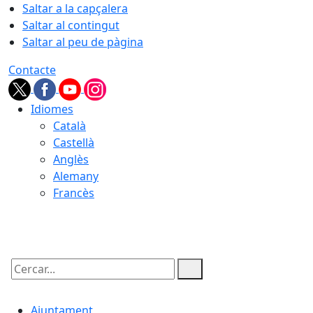
Saltar a la capçalera
Saltar al contingut
Saltar al peu de pàgina
Contacte
Idiomes
Català
Castellà
Anglès
Alemany
Francès
06.08.2026 | 20:39
Cercar:
Ajuntament