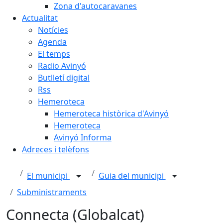
Zona d'autocaravanes
Actualitat
Notícies
Agenda
El temps
Radio Avinyó
Butlletí digital
Rss
Hemeroteca
Hemeroteca històrica d'Avinyó
Hemeroteca
Avinyó Informa
Adreces i telèfons
El municipi
Guia del municipi
Subministraments
Connecta (Globalcat)