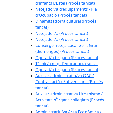
d'infants L'Estel (Procés tancat)
Netejador/a d'equipaments - Pla
d'Ocupació (Procés tancat)
Dinamitzador/a cultural (Procés
tancat)
Netejador/a (Procés tancat)
Netejador/a (Procés tancat)
Conserge neteja Local Gent Gran
(diumenges) (Procés tancat)
Operari/a brigada (Procés tancat)
Tècnic/a mig d'educador/a social
Operari/a brigada (Procés tancat)
Auxiliar administratiu/va OAC /
Contractació / Subvencions (Procés
tancat)
Auxiliar administrativa Urbanisme /
Activitats /Òrgans col·legiats (Procés
tancat)
Administratiu/va Àrea Econòmica /