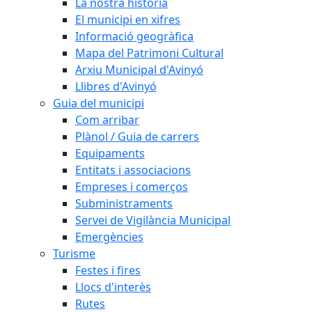
La nostra història
El municipi en xifres
Informació geogràfica
Mapa del Patrimoni Cultural
Arxiu Municipal d'Avinyó
Llibres d'Avinyó
Guia del municipi
Com arribar
Plànol / Guia de carrers
Equipaments
Entitats i associacions
Empreses i comerços
Subministraments
Servei de Vigilància Municipal
Emergències
Turisme
Festes i fires
Llocs d'interès
Rutes