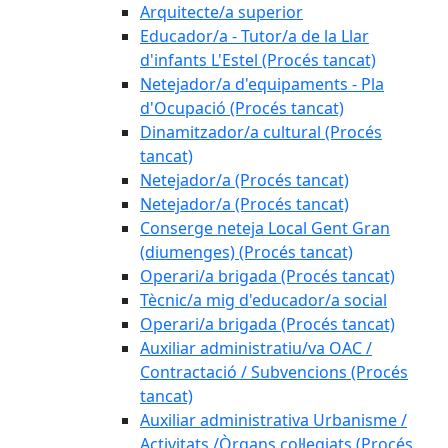
Arquitecte/a superior
Educador/a - Tutor/a de la Llar
d'infants L'Estel (Procés tancat)
Netejador/a d'equipaments - Pla
d'Ocupació (Procés tancat)
Dinamitzador/a cultural (Procés
tancat)
Netejador/a (Procés tancat)
Netejador/a (Procés tancat)
Conserge neteja Local Gent Gran
(diumenges) (Procés tancat)
Operari/a brigada (Procés tancat)
Tècnic/a mig d'educador/a social
Operari/a brigada (Procés tancat)
Auxiliar administratiu/va OAC /
Contractació / Subvencions (Procés
tancat)
Auxiliar administrativa Urbanisme /
Activitats /Òrgans col·legiats (Procés