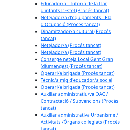
Educador/a - Tutor/a de la Llar
d'infants L'Estel (Procés tancat)
Netejador/a d'equipaments - Pla
d'Ocupació (Procés tancat)
Dinamitzador/a cultural (Procés
tancat)
Netejador/a (Procés tancat)
Netejador/a (Procés tancat)
Conserge neteja Local Gent Gran
(diumenges) (Procés tancat)
Operari/a brigada (Procés tancat)
Tècnic/a mig d'educador/a social
Operari/a brigada (Procés tancat)
Auxiliar administratiu/va OAC /
Contractació / Subvencions (Procés
tancat)
Auxiliar administrativa Urbanisme /
Activitats /Òrgans col·legiats (Procés
tancat)