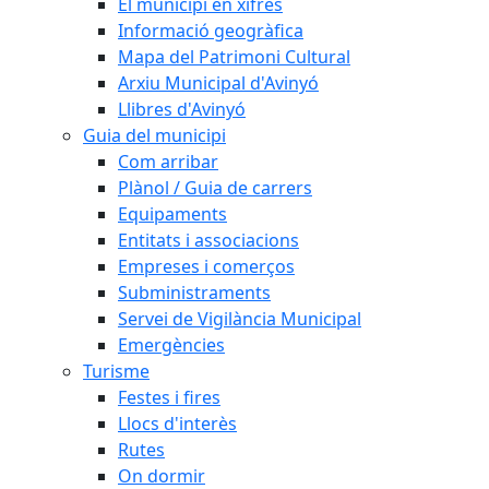
El municipi en xifres
Informació geogràfica
Mapa del Patrimoni Cultural
Arxiu Municipal d'Avinyó
Llibres d'Avinyó
Guia del municipi
Com arribar
Plànol / Guia de carrers
Equipaments
Entitats i associacions
Empreses i comerços
Subministraments
Servei de Vigilància Municipal
Emergències
Turisme
Festes i fires
Llocs d'interès
Rutes
On dormir