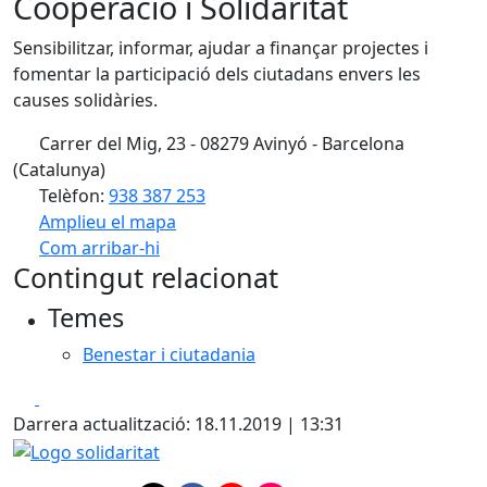
Cooperació i Solidaritat
Sensibilitzar, informar, ajudar a finançar projectes i
fomentar la participació dels ciutadans envers les
causes solidàries.
Carrer del Mig, 23 - 08279 Avinyó - Barcelona
(Catalunya)
Telèfon:
938 387 253
Amplieu el mapa
Com arribar-hi
Leaflet
| ©
OpenStreetMap
contributors
Contingut relacionat
+
Temes
−
Benestar i ciutadania
Facebook
X
Darrera actualització: 18.11.2019 | 13:31
Logo solidaritat