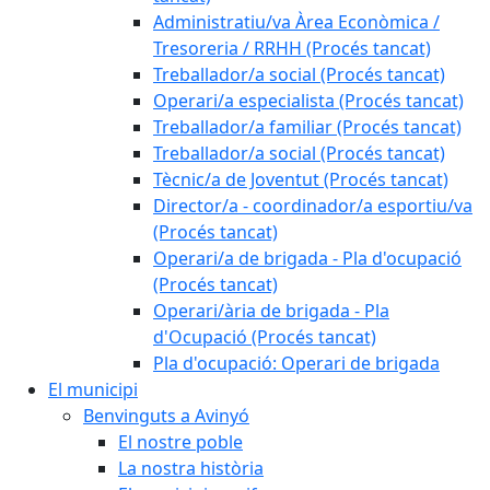
Administratiu/va Àrea Econòmica /
Tresoreria / RRHH (Procés tancat)
Treballador/a social (Procés tancat)
Operari/a especialista (Procés tancat)
Treballador/a familiar (Procés tancat)
Treballador/a social (Procés tancat)
Tècnic/a de Joventut (Procés tancat)
Director/a - coordinador/a esportiu/va
(Procés tancat)
Operari/a de brigada - Pla d'ocupació
(Procés tancat)
Operari/ària de brigada - Pla
d'Ocupació (Procés tancat)
Pla d'ocupació: Operari de brigada
El municipi
Benvinguts a Avinyó
El nostre poble
La nostra història