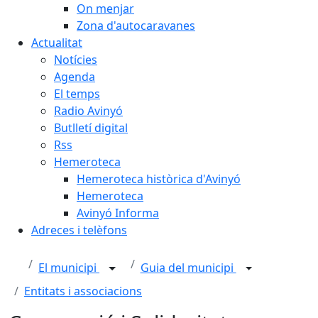
On menjar
Zona d'autocaravanes
Actualitat
Notícies
Agenda
El temps
Radio Avinyó
Butlletí digital
Rss
Hemeroteca
Hemeroteca històrica d'Avinyó
Hemeroteca
Avinyó Informa
Adreces i telèfons
El municipi
Guia del municipi
Entitats i associacions