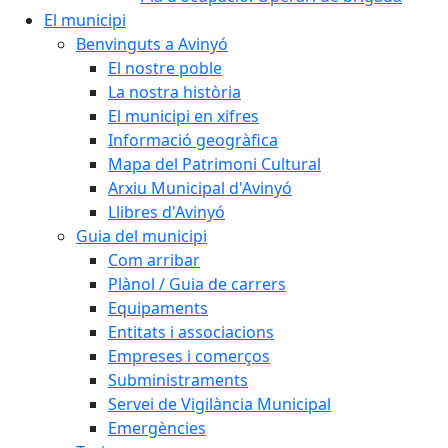
El municipi
Benvinguts a Avinyó
El nostre poble
La nostra història
El municipi en xifres
Informació geogràfica
Mapa del Patrimoni Cultural
Arxiu Municipal d'Avinyó
Llibres d'Avinyó
Guia del municipi
Com arribar
Plànol / Guia de carrers
Equipaments
Entitats i associacions
Empreses i comerços
Subministraments
Servei de Vigilància Municipal
Emergències