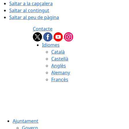
Saltar a la capçalera
Saltar al contingut
Saltar al peu de pàgina
Contacte
Idiomes
Català
Castellà
Anglès
Alemany
Francès
06.08.2026 | 04:52
Ajuntament
Govern