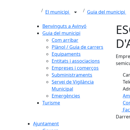
El municipi
Guia del municipi
ES
Benvinguts a Avinyó
Guia del municipi
D'
Com arribar
Plànol / Guia de carrers
Equipaments
Empres
Entitats i associacions
semicu
Empreses i comerços
Subministraments
Car
Servei de Vigilància
Tel
Municipal
Adr
Emergències
Am
Turisme
Com
Fa
+
Darrer
−
Ajuntament