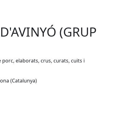
D'AVINYÓ (GRUP
orc, elaborats, crus, curats, cuits i
lona (Catalunya)
Leaflet
| ©
OpenStreetMap
contributors