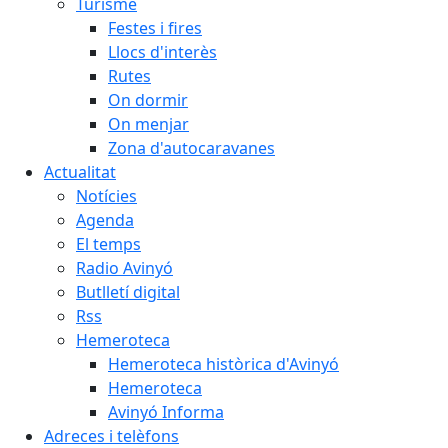
Turisme
Festes i fires
Llocs d'interès
Rutes
On dormir
On menjar
Zona d'autocaravanes
Actualitat
Notícies
Agenda
El temps
Radio Avinyó
Butlletí digital
Rss
Hemeroteca
Hemeroteca històrica d'Avinyó
Hemeroteca
Avinyó Informa
Adreces i telèfons