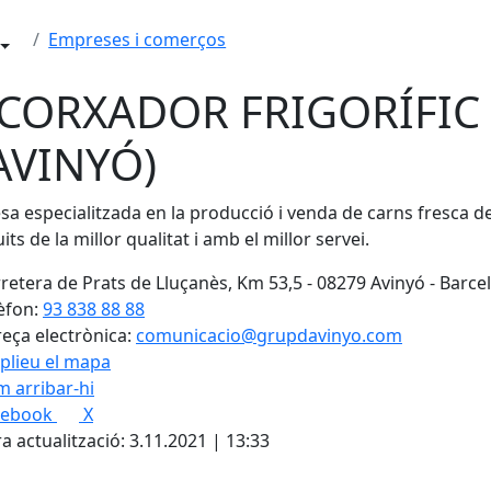
Empreses i comerços
CORXADOR FRIGORÍFIC 
AVINYÓ)
a especialitzada en la producció i venda de carns fresca de p
its de la millor qualitat i amb el millor servei.
retera de Prats de Lluçanès, Km 53,5 - 08279 Avinyó - Barce
èfon:
93 838 88 88
eça electrònica:
comunicacio@grupdavinyo.com
plieu el mapa
 arribar-hi
cebook
X
a actualització: 3.11.2021 | 13:33