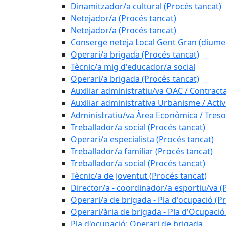
Dinamitzador/a cultural (Procés tancat)
Netejador/a (Procés tancat)
Netejador/a (Procés tancat)
Conserge neteja Local Gent Gran (diume
Operari/a brigada (Procés tancat)
Tècnic/a mig d'educador/a social
Operari/a brigada (Procés tancat)
Auxiliar administratiu/va OAC / Contract
Auxiliar administrativa Urbanisme / Activi
Administratiu/va Àrea Econòmica / Treso
Treballador/a social (Procés tancat)
Operari/a especialista (Procés tancat)
Treballador/a familiar (Procés tancat)
Treballador/a social (Procés tancat)
Tècnic/a de Joventut (Procés tancat)
Director/a - coordinador/a esportiu/va (
Operari/a de brigada - Pla d'ocupació (P
Operari/ària de brigada - Pla d'Ocupació
Pla d'ocupació: Operari de brigada