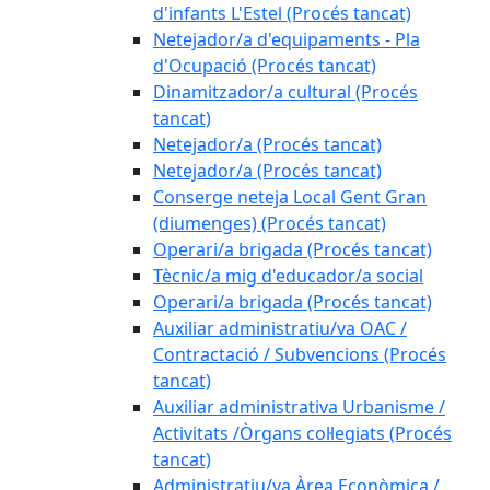
d'infants L'Estel (Procés tancat)
Netejador/a d'equipaments - Pla
d'Ocupació (Procés tancat)
Dinamitzador/a cultural (Procés
tancat)
Netejador/a (Procés tancat)
Netejador/a (Procés tancat)
Conserge neteja Local Gent Gran
(diumenges) (Procés tancat)
Operari/a brigada (Procés tancat)
Tècnic/a mig d'educador/a social
Operari/a brigada (Procés tancat)
Auxiliar administratiu/va OAC /
Contractació / Subvencions (Procés
tancat)
Auxiliar administrativa Urbanisme /
Activitats /Òrgans col·legiats (Procés
tancat)
Administratiu/va Àrea Econòmica /