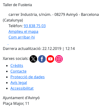
Taller de Fusteria
carrer Industria, s/núm. - 08279 Avinyó - Barcelona
(Catalunya)
Telèfon:
93 838 75 03
Amplieu el mapa
Com arribar-hi
Leaflet
| ©
OpenStreetMap
contributors
Facebook
X
+
Darrera actualització: 22.12.2019 | 12:14
−
Xarxes socials:
Crèdits
Contacte
Protecció de dades
Avís legal
Accessibilitat
Ajuntament d'Avinyó
Plaça Major, 11