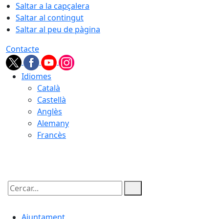
Saltar a la capçalera
Saltar al contingut
Saltar al peu de pàgina
Contacte
Idiomes
Català
Castellà
Anglès
Alemany
Francès
07.08.2026 | 05:37
Cercar:
Ajuntament