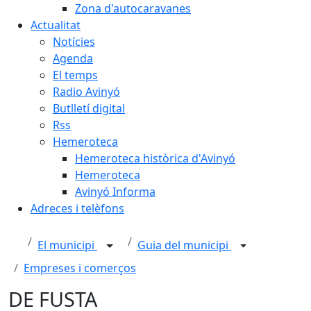
Zona d'autocaravanes
Actualitat
Notícies
Agenda
El temps
Radio Avinyó
Butlletí digital
Rss
Hemeroteca
Hemeroteca històrica d'Avinyó
Hemeroteca
Avinyó Informa
Adreces i telèfons
El municipi
Guia del municipi
Empreses i comerços
DE FUSTA