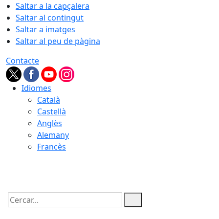
Saltar a la capçalera
Saltar al contingut
Saltar a imatges
Saltar al peu de pàgina
Contacte
Idiomes
Català
Castellà
Anglès
Alemany
Francès
09.08.2026 | 02:15
Cercar: