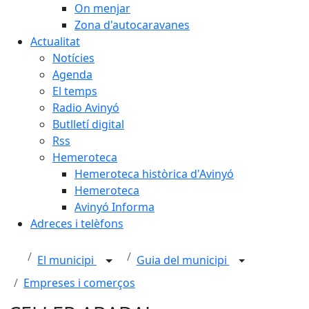
On menjar
Zona d'autocaravanes
Actualitat
Notícies
Agenda
El temps
Radio Avinyó
Butlletí digital
Rss
Hemeroteca
Hemeroteca històrica d'Avinyó
Hemeroteca
Avinyó Informa
Adreces i telèfons
El municipi
Guia del municipi
Empreses i comerços