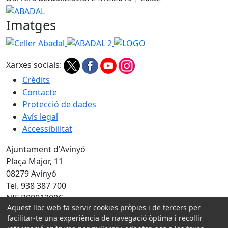
−
ABADAL
Imatges
Celler Abadal
ABADAL 2
LOGO
Xarxes socials:
Crèdits
Contacte
Protecció de dades
Avís legal
Accessibilitat
Ajuntament d'Avinyó
Plaça Major, 11
08279 Avinyó
Tel. 938 387 700
NIF P0801200G
Aquest lloc web fa servir cookies pròpies i de tercers per
Amb la col·laboració de:
facilitar-te una experiència de navegació òptima i recollir