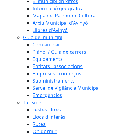
El municipi en xifres
Informació geogràfica
Mapa del Patrimoni Cultural
Arxiu Municipal d'Avinyó
Llibres d'Avinyó
Guia del municipi
Com arribar
Plànol / Guia de carrers
Equipaments
Entitats i associacions
Empreses i comerços
Subministraments
Servei de Vigilància Municipal
Emergències
Turisme
Festes i fires
Llocs d'interès
Rutes
On dormir