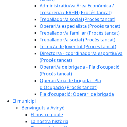
Administratiu/va Àrea Econòmica /
Tresoreria / RRHH (Procés tancat)
Treballador/a social (Procés tancat)
Operari/a especialista (Procés tancat)
Treballador/a familiar (Procés tancat)
Treballador/a social (Procés tancat)
Tècnic/a de Joventut (Procés tancat)
Director/a - coordinador/a esportiu/va
(Procés tancat)
Operari/a de brigada - Pla d'ocupació
(Procés tancat)
Operari/ària de brigada - Pla
d'Ocupació (Procés tancat)
Pla d'ocupació: Operari de brigada
El municipi
Benvinguts a Avinyó
El nostre poble
La nostra història