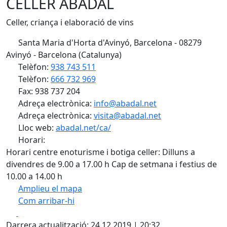
CELLER ABADAL
Celler, criança i elaboració de vins
Santa Maria d'Horta d'Avinyó, Barcelona - 08279
Avinyó - Barcelona (Catalunya)
Telèfon:
938 743 511
Telèfon:
666 732 969
Fax: 938 737 204
Adreça electrònica:
info@abadal.net
Adreça electrònica:
visita@abadal.net
Lloc web:
abadal.net/ca/
Horari:
Horari centre enoturisme i botiga celler: Dilluns a
divendres de 9.00 a 17.00 h Cap de setmana i festius de
10.00 a 14.00 h
Amplieu el mapa
Com arribar-hi
Leaflet
| ©
OpenStreetMap
contributors
Facebook
X
+
Darrera actualització: 24.12.2019 | 20:32