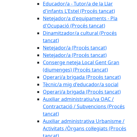
Educador/a - Tutor/a de la Llar
d'infants L'Estel (Procés tancat)
Netejador/a d'equipaments - Pla
d'Ocupació (Procés tancat)
Dinamitzador/a cultural (Procés
tancat)
Netejador/a (Procés tancat)
Netejador/a (Procés tancat)
Conserge neteja Local Gent Gran
(diumenges) (Procés tancat)
Operari/a brigada (Procés tancat)
Tècnic/a mig d'educador/a social
Operari/a brigada (Procés tancat)
Auxiliar administratiu/va OAC /
Contractació / Subvencions (Procés
tancat)
Auxiliar administrativa Urbanisme /
Activitats /Òrgans col·legiats (Procés
tancat)