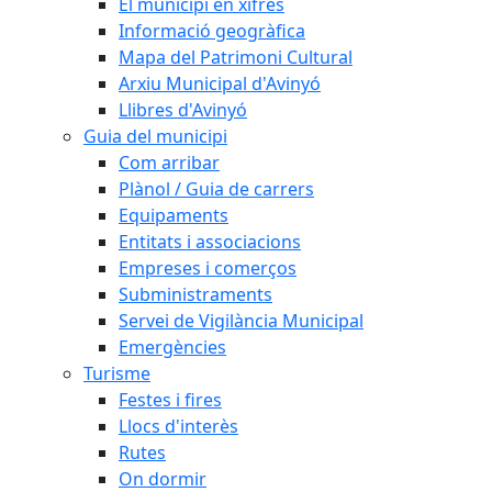
El municipi en xifres
Informació geogràfica
Mapa del Patrimoni Cultural
Arxiu Municipal d'Avinyó
Llibres d'Avinyó
Guia del municipi
Com arribar
Plànol / Guia de carrers
Equipaments
Entitats i associacions
Empreses i comerços
Subministraments
Servei de Vigilància Municipal
Emergències
Turisme
Festes i fires
Llocs d'interès
Rutes
On dormir