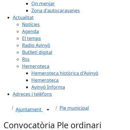
On menjar
Zona d'autocaravanes
Actualitat
Notícies
Agenda
El temps
Radio Avinyó
Butlletí digital
Rss
Hemeroteca
Hemeroteca històrica d'Avinyó
Hemeroteca
Avinyó Informa
Adreces i telèfons
Ple municipal
Ajuntament
Convocatòria Ple ordinari