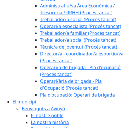
Administratiu/va Àrea Econòmica /
Tresoreria / RRHH (Procés tancat)
Treballador/a social (Procés tancat)
Operari/a especialista (Procés tancat)
Treballador/a familiar (Procés tancat)
Treballador/a social (Procés tancat)
Tècnic/a de Joventut (Procés tancat)
Director/a - coordinador/a esportiu/va
(Procés tancat)
Operari/a de brigada - Pla d'ocupació
(Procés tancat)
Operari/ària de brigada - Pla
d'Ocupació (Procés tancat)
Pla d'ocupació: Operari de brigada
El municipi
Benvinguts a Avinyó
El nostre poble
La nostra història