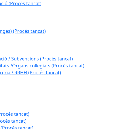
ció (Procés tancat)
nges) (Procés tancat)
ació / Subvencions (Procés tancat)
tats /Òrgans col·legiats (Procés tancat)
reria / RRHH (Procés tancat)
Procés tancat)
rocés tancat)
 (Procés tancat)