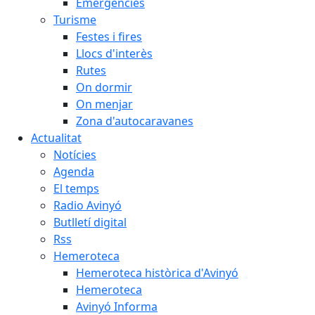
Emergències
Turisme
Festes i fires
Llocs d'interès
Rutes
On dormir
On menjar
Zona d'autocaravanes
Actualitat
Notícies
Agenda
El temps
Radio Avinyó
Butlletí digital
Rss
Hemeroteca
Hemeroteca històrica d'Avinyó
Hemeroteca
Avinyó Informa