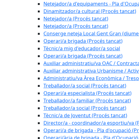
Netejador/a d'equipaments - Pla d'Ocupa
Dinamitzador/a cultural (Procés tancat)
Netejador/a (Procés tancat)
Netejador/a (Procés tancat)
Conserge neteja Local Gent Gran (diume
Operari/a brigada (Procés tancat)
Tècnic/a mig d'educador/a social
Operari/a brigada (Procés tancat)
Auxiliar administratiu/va OAC / Contract
Auxiliar administrativa Urbanisme / Activi
Administratiu/va Àrea Econòmica / Treso
Treballador/a social (Procés tancat)
Operari/a especialista (Procés tancat)
Treballador/a familiar (Procés tancat)
Treballador/a social (Procés tancat)
Tècnic/a de Joventut (Procés tancat)
Director/a - coordinador/a esportiu/va (
Operari/a de brigada - Pla d'ocupació (P
Operari/ària de brigada - Pla d'Ocupació