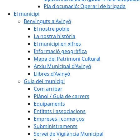
Pla d'ocupació: Operari de brigada
El municipi
Benvinguts a Avinyó
El nostre poble
La nostra història
El municipi en xifres
Informació geogràfica
Mapa del Patrimoni Cultural
Arxiu Municipal d'Avinyó
Llibres d'Avinyó
Guia del municipi
Com arribar
Plànol / Guia de carrers
Equipaments
Entitats i associacions
Empreses i comerços
Subministraments
Servei de Vigilància Municipal