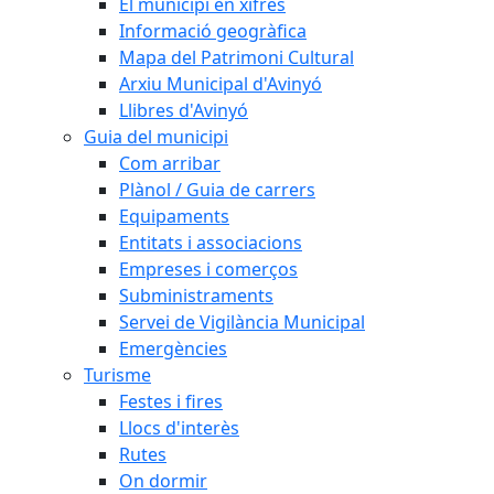
El municipi en xifres
Informació geogràfica
Mapa del Patrimoni Cultural
Arxiu Municipal d'Avinyó
Llibres d'Avinyó
Guia del municipi
Com arribar
Plànol / Guia de carrers
Equipaments
Entitats i associacions
Empreses i comerços
Subministraments
Servei de Vigilància Municipal
Emergències
Turisme
Festes i fires
Llocs d'interès
Rutes
On dormir