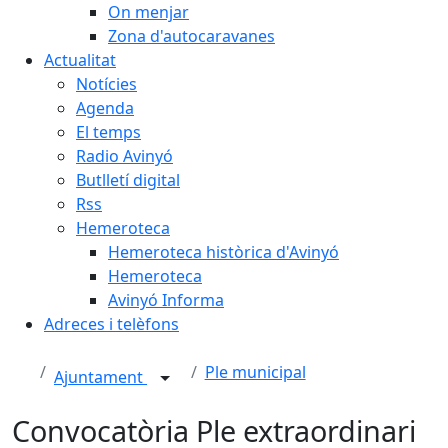
On menjar
Zona d'autocaravanes
Actualitat
Notícies
Agenda
El temps
Radio Avinyó
Butlletí digital
Rss
Hemeroteca
Hemeroteca històrica d'Avinyó
Hemeroteca
Avinyó Informa
Adreces i telèfons
Ple municipal
Ajuntament
Convocatòria Ple extraordinari