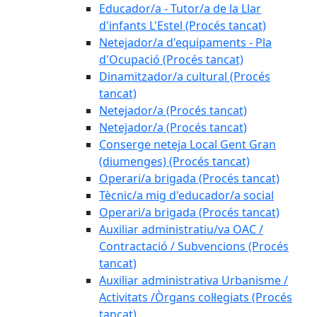
Educador/a - Tutor/a de la Llar
d'infants L'Estel (Procés tancat)
Netejador/a d'equipaments - Pla
d'Ocupació (Procés tancat)
Dinamitzador/a cultural (Procés
tancat)
Netejador/a (Procés tancat)
Netejador/a (Procés tancat)
Conserge neteja Local Gent Gran
(diumenges) (Procés tancat)
Operari/a brigada (Procés tancat)
Tècnic/a mig d'educador/a social
Operari/a brigada (Procés tancat)
Auxiliar administratiu/va OAC /
Contractació / Subvencions (Procés
tancat)
Auxiliar administrativa Urbanisme /
Activitats /Òrgans col·legiats (Procés
tancat)