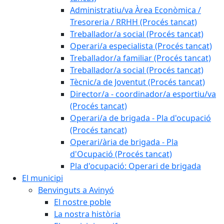
Administratiu/va Àrea Econòmica /
Tresoreria / RRHH (Procés tancat)
Treballador/a social (Procés tancat)
Operari/a especialista (Procés tancat)
Treballador/a familiar (Procés tancat)
Treballador/a social (Procés tancat)
Tècnic/a de Joventut (Procés tancat)
Director/a - coordinador/a esportiu/va
(Procés tancat)
Operari/a de brigada - Pla d'ocupació
(Procés tancat)
Operari/ària de brigada - Pla
d'Ocupació (Procés tancat)
Pla d'ocupació: Operari de brigada
El municipi
Benvinguts a Avinyó
El nostre poble
La nostra història