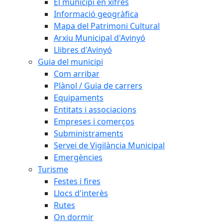
El municipi en xifres
Informació geogràfica
Mapa del Patrimoni Cultural
Arxiu Municipal d'Avinyó
Llibres d'Avinyó
Guia del municipi
Com arribar
Plànol / Guia de carrers
Equipaments
Entitats i associacions
Empreses i comerços
Subministraments
Servei de Vigilància Municipal
Emergències
Turisme
Festes i fires
Llocs d'interès
Rutes
On dormir