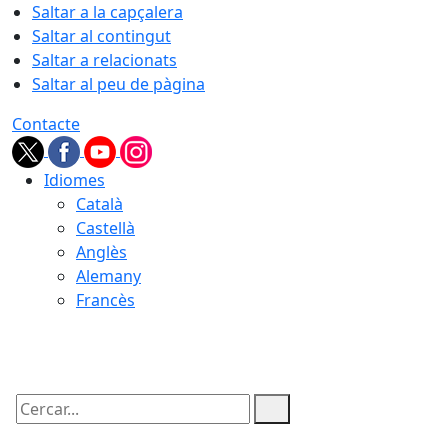
Saltar a la capçalera
Saltar al contingut
Saltar a relacionats
Saltar al peu de pàgina
Contacte
Idiomes
Català
Castellà
Anglès
Alemany
Francès
07.08.2026 | 05:06
Cercar: