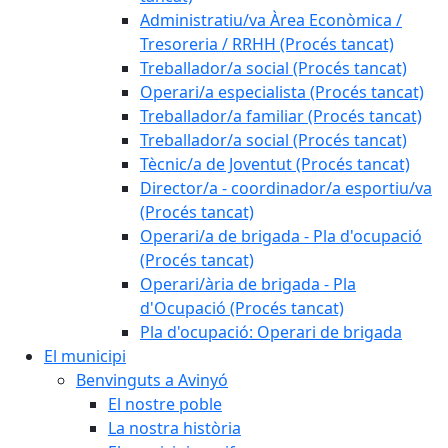
Administratiu/va Àrea Econòmica /
Tresoreria / RRHH (Procés tancat)
Treballador/a social (Procés tancat)
Operari/a especialista (Procés tancat)
Treballador/a familiar (Procés tancat)
Treballador/a social (Procés tancat)
Tècnic/a de Joventut (Procés tancat)
Director/a - coordinador/a esportiu/va
(Procés tancat)
Operari/a de brigada - Pla d'ocupació
(Procés tancat)
Operari/ària de brigada - Pla
d'Ocupació (Procés tancat)
Pla d'ocupació: Operari de brigada
El municipi
Benvinguts a Avinyó
El nostre poble
La nostra història