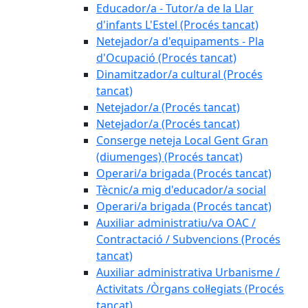
Educador/a - Tutor/a de la Llar
d'infants L'Estel (Procés tancat)
Netejador/a d'equipaments - Pla
d'Ocupació (Procés tancat)
Dinamitzador/a cultural (Procés
tancat)
Netejador/a (Procés tancat)
Netejador/a (Procés tancat)
Conserge neteja Local Gent Gran
(diumenges) (Procés tancat)
Operari/a brigada (Procés tancat)
Tècnic/a mig d'educador/a social
Operari/a brigada (Procés tancat)
Auxiliar administratiu/va OAC /
Contractació / Subvencions (Procés
tancat)
Auxiliar administrativa Urbanisme /
Activitats /Òrgans col·legiats (Procés
tancat)