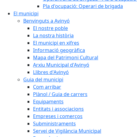
Pla d'ocupació: Operari de brigada
El municipi
Benvinguts a Avinyó
El nostre poble
La nostra història
El municipi en xifres
Informació geogràfica
Mapa del Patrimoni Cultural
Arxiu Municipal d'Avinyó
Llibres d'Avinyó
Guia del municipi
Com arribar
Plànol / Guia de carrers
Equipaments
Entitats i associacions
Empreses i comerços
Subministraments
Servei de Vigilància Municipal