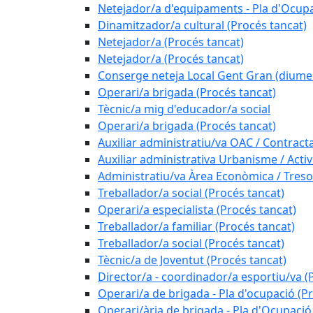
Netejador/a d'equipaments - Pla d'Ocupa
Dinamitzador/a cultural (Procés tancat)
Netejador/a (Procés tancat)
Netejador/a (Procés tancat)
Conserge neteja Local Gent Gran (diume
Operari/a brigada (Procés tancat)
Tècnic/a mig d'educador/a social
Operari/a brigada (Procés tancat)
Auxiliar administratiu/va OAC / Contract
Auxiliar administrativa Urbanisme / Activi
Administratiu/va Àrea Econòmica / Treso
Treballador/a social (Procés tancat)
Operari/a especialista (Procés tancat)
Treballador/a familiar (Procés tancat)
Treballador/a social (Procés tancat)
Tècnic/a de Joventut (Procés tancat)
Director/a - coordinador/a esportiu/va (
Operari/a de brigada - Pla d'ocupació (P
Operari/ària de brigada - Pla d'Ocupació