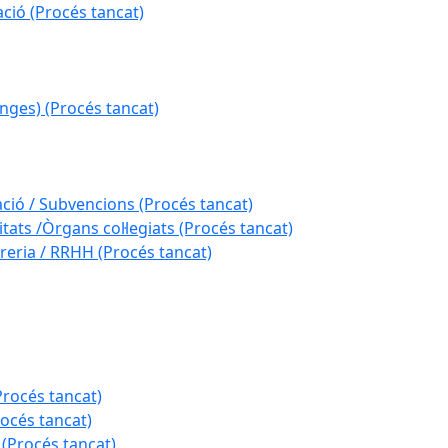
ció (Procés tancat)
nges) (Procés tancat)
ació / Subvencions (Procés tancat)
tats /Òrgans col·legiats (Procés tancat)
reria / RRHH (Procés tancat)
Procés tancat)
rocés tancat)
 (Procés tancat)