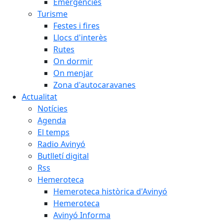
Emergències
Turisme
Festes i fires
Llocs d'interès
Rutes
On dormir
On menjar
Zona d'autocaravanes
Actualitat
Notícies
Agenda
El temps
Radio Avinyó
Butlletí digital
Rss
Hemeroteca
Hemeroteca històrica d'Avinyó
Hemeroteca
Avinyó Informa