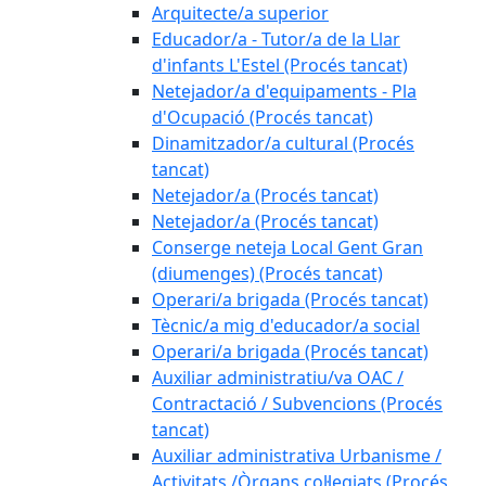
Arquitecte/a superior
Educador/a - Tutor/a de la Llar
d'infants L'Estel (Procés tancat)
Netejador/a d'equipaments - Pla
d'Ocupació (Procés tancat)
Dinamitzador/a cultural (Procés
tancat)
Netejador/a (Procés tancat)
Netejador/a (Procés tancat)
Conserge neteja Local Gent Gran
(diumenges) (Procés tancat)
Operari/a brigada (Procés tancat)
Tècnic/a mig d'educador/a social
Operari/a brigada (Procés tancat)
Auxiliar administratiu/va OAC /
Contractació / Subvencions (Procés
tancat)
Auxiliar administrativa Urbanisme /
Activitats /Òrgans col·legiats (Procés