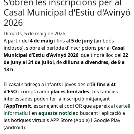
S'obren les inscripcions per al
Casal Municipal d'Estiu d'Avinyó
2026
Dimarts, 5 de maig de 2026
A partir del
4 de maig
i fins al
5 de juny
(ambdós
inclosos), s'obre el període d'inscripcions per al
Casal
Municipal d'Estiu d'Avinyó 2026
, que tindrà lloc del
22
de juny al 31 de juliol
, de
dilluns a divendres, de 9 a
13 h
.
El casal s'adreça a infants i joves des d'
I3 fins a 4t
d'ESO
i compta amb
places limitades
. Les famílies
interessades poden fer la inscripció mitjançant
l'
AppTramit
, escanejant el codi QR que apareix al
cartell
informatiu
i en
aquesta notícia
o buscant l'aplicació a
les botigues virtuals APP Store (Apple) i Google Play
(Android).