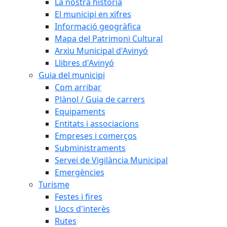
La nostra història
El municipi en xifres
Informació geogràfica
Mapa del Patrimoni Cultural
Arxiu Municipal d'Avinyó
Llibres d'Avinyó
Guia del municipi
Com arribar
Plànol / Guia de carrers
Equipaments
Entitats i associacions
Empreses i comerços
Subministraments
Servei de Vigilància Municipal
Emergències
Turisme
Festes i fires
Llocs d'interès
Rutes