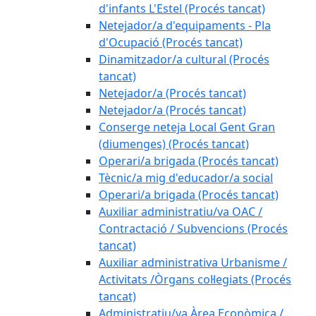
d'infants L'Estel (Procés tancat)
Netejador/a d'equipaments - Pla
d'Ocupació (Procés tancat)
Dinamitzador/a cultural (Procés
tancat)
Netejador/a (Procés tancat)
Netejador/a (Procés tancat)
Conserge neteja Local Gent Gran
(diumenges) (Procés tancat)
Operari/a brigada (Procés tancat)
Tècnic/a mig d'educador/a social
Operari/a brigada (Procés tancat)
Auxiliar administratiu/va OAC /
Contractació / Subvencions (Procés
tancat)
Auxiliar administrativa Urbanisme /
Activitats /Òrgans col·legiats (Procés
tancat)
Administratiu/va Àrea Econòmica /