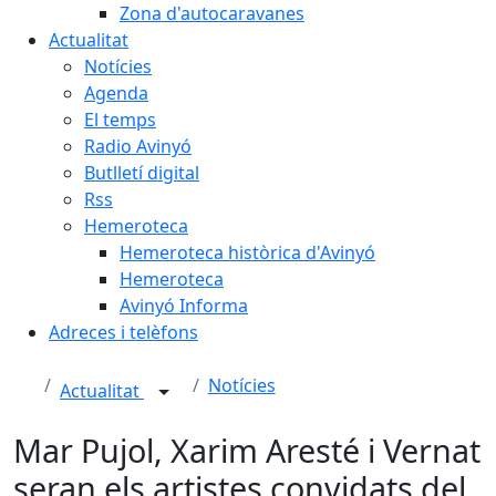
Zona d'autocaravanes
Actualitat
Notícies
Agenda
El temps
Radio Avinyó
Butlletí digital
Rss
Hemeroteca
Hemeroteca històrica d'Avinyó
Hemeroteca
Avinyó Informa
Adreces i telèfons
Notícies
Actualitat
Mar Pujol, Xarim Aresté i Vernat
seran els artistes convidats del