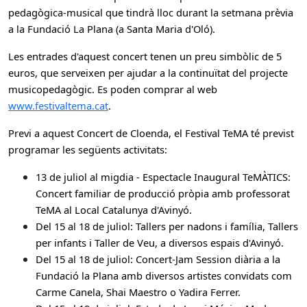
pedagògica-musical que tindrà lloc durant la setmana prèvia
a la Fundació La Plana (a Santa Maria d'Oló).
Les entrades d'aquest concert tenen un preu simbòlic de 5
euros, que serveixen per ajudar a la continuïtat del projecte
musicopedagògic. Es poden comprar al web
www.festivaltema.cat
.
Previ a aquest Concert de Cloenda, el Festival TeMA té previst
programar les següents activitats:
13 de juliol al migdia - Espectacle Inaugural TeMÀTICS:
Concert familiar de producció pròpia amb professorat
TeMA al Local Catalunya d'Avinyó.
Del 15 al 18 de juliol: Tallers per nadons i família, Tallers
per infants i Taller de Veu, a diversos espais d'Avinyó.
Del 15 al 18 de juliol: Concert-Jam Session diària a la
Fundació la Plana amb diversos artistes convidats com
Carme Canela, Shai Maestro o Yadira Ferrer.