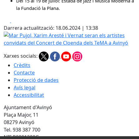
Del 15 al 19 de juliol: Estada de Jazz i Música Moderna a
la Fundació la Plana.
Facebook
X
Darrera actualització: 18.06.2024 | 13:38
Mar Pujol, Xarim Aresté i Vernat seran els artistes convi
Xarxes socials:
Crèdits
Contacte
Protecció de dades
Avís legal
Accessibilitat
Ajuntament d'Avinyó
Plaça Major, 11
08279 Avinyó
Tel. 938 387 700
NIF P0801200G