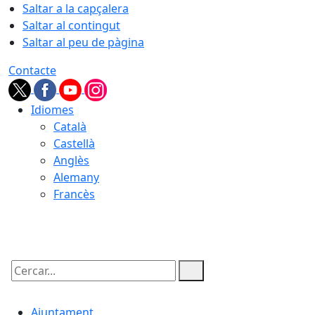
Saltar a la capçalera
Saltar al contingut
Saltar al peu de pàgina
Contacte
Idiomes
Català
Castellà
Anglès
Alemany
Francès
07.08.2026 | 18:15
Cercar:
Ajuntament