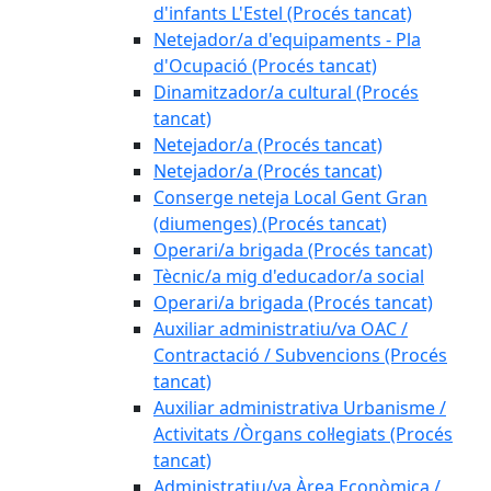
d'infants L'Estel (Procés tancat)
Netejador/a d'equipaments - Pla
d'Ocupació (Procés tancat)
Dinamitzador/a cultural (Procés
tancat)
Netejador/a (Procés tancat)
Netejador/a (Procés tancat)
Conserge neteja Local Gent Gran
(diumenges) (Procés tancat)
Operari/a brigada (Procés tancat)
Tècnic/a mig d'educador/a social
Operari/a brigada (Procés tancat)
Auxiliar administratiu/va OAC /
Contractació / Subvencions (Procés
tancat)
Auxiliar administrativa Urbanisme /
Activitats /Òrgans col·legiats (Procés
tancat)
Administratiu/va Àrea Econòmica /