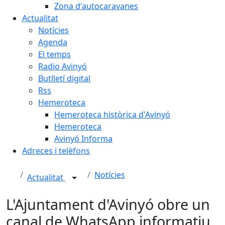
Zona d'autocaravanes
Actualitat
Notícies
Agenda
El temps
Radio Avinyó
Butlletí digital
Rss
Hemeroteca
Hemeroteca històrica d'Avinyó
Hemeroteca
Avinyó Informa
Adreces i telèfons
Notícies
Actualitat
L'Ajuntament d'Avinyó obre un
canal de WhatsApp informatiu