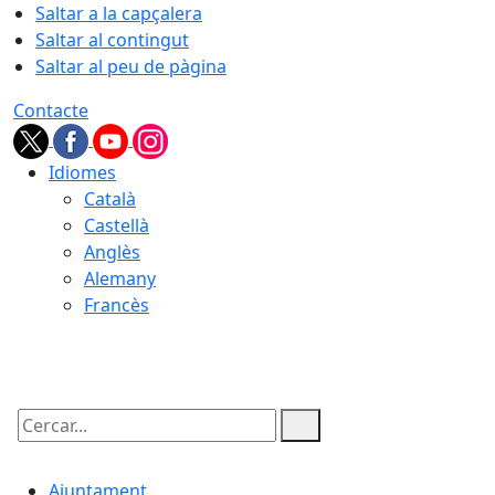
Saltar a la capçalera
Saltar al contingut
Saltar al peu de pàgina
Contacte
Idiomes
Català
Castellà
Anglès
Alemany
Francès
05.08.2026 | 23:38
Cercar:
Ajuntament