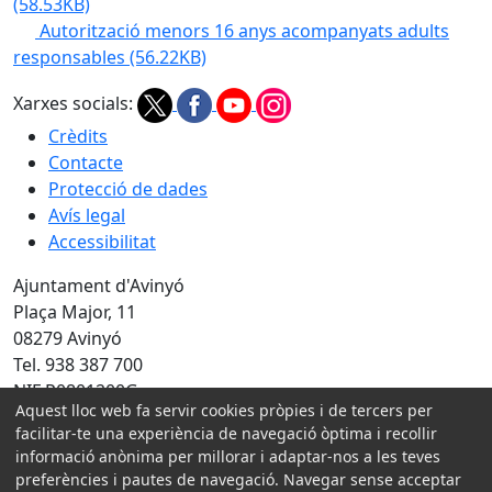
(58.53KB)
Autorització menors 16 anys acompanyats adults
responsables
(56.22KB)
Xarxes socials:
Crèdits
Contacte
Protecció de dades
Avís legal
Accessibilitat
Ajuntament d'Avinyó
Plaça Major, 11
08279 Avinyó
Tel. 938 387 700
NIF P0801200G
Aquest lloc web fa servir cookies pròpies i de tercers per
Amb la col·laboració de:
facilitar-te una experiència de navegació òptima i recollir
informació anònima per millorar i adaptar-nos a les teves
preferències i pautes de navegació. Navegar sense acceptar