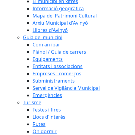
El municipi en xifres
Informació geogràfica
Mapa del Patrimoni Cultural
Arxiu Municipal d'Avinyó
Llibres d'Avinyó
Guia del municipi
Com arribar
Plànol / Guia de carrers
Equipaments
Entitats i associacions
Empreses i comerços
Subministraments
Servei de Vigilància Municipal
Emergències
Turisme
Festes i fires
Llocs d'interès
Rutes
On dormir