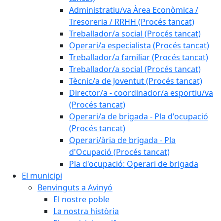
Administratiu/va Àrea Econòmica /
Tresoreria / RRHH (Procés tancat)
Treballador/a social (Procés tancat)
Operari/a especialista (Procés tancat)
Treballador/a familiar (Procés tancat)
Treballador/a social (Procés tancat)
Tècnic/a de Joventut (Procés tancat)
Director/a - coordinador/a esportiu/va
(Procés tancat)
Operari/a de brigada - Pla d'ocupació
(Procés tancat)
Operari/ària de brigada - Pla
d'Ocupació (Procés tancat)
Pla d'ocupació: Operari de brigada
El municipi
Benvinguts a Avinyó
El nostre poble
La nostra història