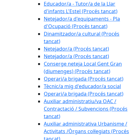
Educador/a - Tutor/a de la Llar
d'infants L'Estel (Procés tancat)
Netejador/a d'equipaments - Pla
d'Ocupació (Procés tancat)
Dinamitzador/a cultural (Procés
tancat)
Netejador/a (Procés tancat)
Netejador/a (Procés tancat)
Conserge neteja Local Gent Gran
(diumenges) (Procés tancat)
Operari/a brigada (Procés tancat)
Tècnic/a mig d'educador/a social
Operari/a brigada (Procés tancat)
Auxiliar administratiu/va OAC /
Contractació / Subvencions (Procés
tancat)
Auxiliar administrativa Urbanisme /
Activitats /Òrgans col·legiats (Procés
tancat)