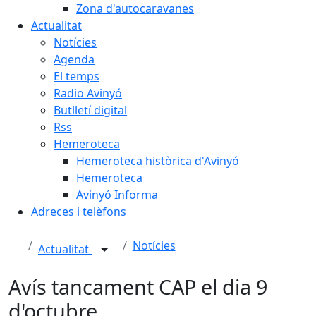
Zona d'autocaravanes
Actualitat
Notícies
Agenda
El temps
Radio Avinyó
Butlletí digital
Rss
Hemeroteca
Hemeroteca històrica d'Avinyó
Hemeroteca
Avinyó Informa
Adreces i telèfons
Notícies
Actualitat
Avís tancament CAP el dia 9
d'octubre