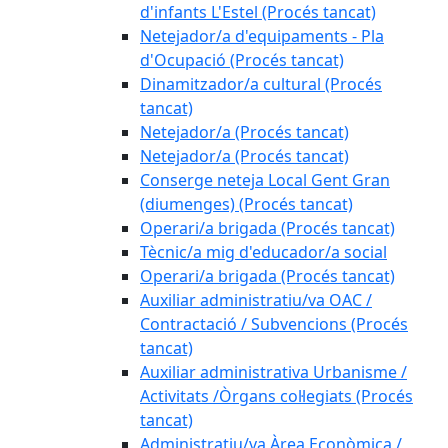
d'infants L'Estel (Procés tancat)
Netejador/a d'equipaments - Pla
d'Ocupació (Procés tancat)
Dinamitzador/a cultural (Procés
tancat)
Netejador/a (Procés tancat)
Netejador/a (Procés tancat)
Conserge neteja Local Gent Gran
(diumenges) (Procés tancat)
Operari/a brigada (Procés tancat)
Tècnic/a mig d'educador/a social
Operari/a brigada (Procés tancat)
Auxiliar administratiu/va OAC /
Contractació / Subvencions (Procés
tancat)
Auxiliar administrativa Urbanisme /
Activitats /Òrgans col·legiats (Procés
tancat)
Administratiu/va Àrea Econòmica /