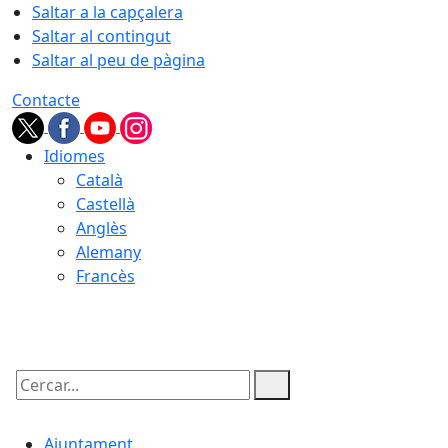
Saltar a la capçalera
Saltar al contingut
Saltar al peu de pàgina
Contacte
Idiomes
Català
Castellà
Anglès
Alemany
Francès
09.08.2026 | 09:22
Cercar:
Ajuntament