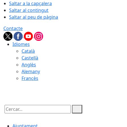
Saltar a la capçalera
Saltar al contingut
Saltar al peu de pàgina
Contacte
Idiomes
Català
Castellà
Anglès
Alemany
Francès
07.08.2026 | 02:54
Cercar:
Ajuntament