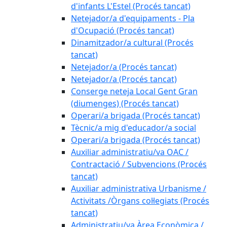
d'infants L'Estel (Procés tancat)
Netejador/a d'equipaments - Pla
d'Ocupació (Procés tancat)
Dinamitzador/a cultural (Procés
tancat)
Netejador/a (Procés tancat)
Netejador/a (Procés tancat)
Conserge neteja Local Gent Gran
(diumenges) (Procés tancat)
Operari/a brigada (Procés tancat)
Tècnic/a mig d'educador/a social
Operari/a brigada (Procés tancat)
Auxiliar administratiu/va OAC /
Contractació / Subvencions (Procés
tancat)
Auxiliar administrativa Urbanisme /
Activitats /Òrgans col·legiats (Procés
tancat)
Administratiu/va Àrea Econòmica /