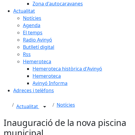
Zona d'autocaravanes
Actualitat
Notícies
Agenda
El temps
Radio Avinyó
Butlletí digital
Rss
Hemeroteca
Hemeroteca històrica d'Avinyó
Hemeroteca
Avinyó Informa
Adreces i telèfons
Notícies
Actualitat
Inauguració de la nova piscina
municipal