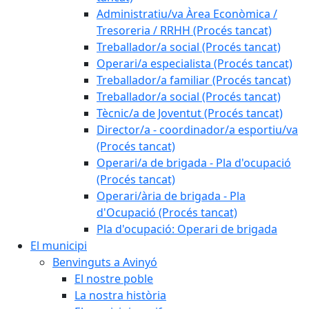
Administratiu/va Àrea Econòmica /
Tresoreria / RRHH (Procés tancat)
Treballador/a social (Procés tancat)
Operari/a especialista (Procés tancat)
Treballador/a familiar (Procés tancat)
Treballador/a social (Procés tancat)
Tècnic/a de Joventut (Procés tancat)
Director/a - coordinador/a esportiu/va
(Procés tancat)
Operari/a de brigada - Pla d'ocupació
(Procés tancat)
Operari/ària de brigada - Pla
d'Ocupació (Procés tancat)
Pla d'ocupació: Operari de brigada
El municipi
Benvinguts a Avinyó
El nostre poble
La nostra història