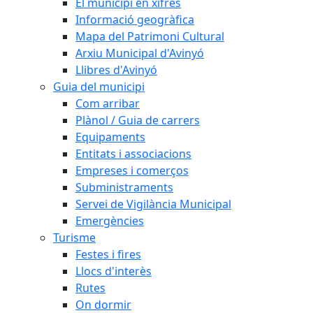
El municipi en xifres
Informació geogràfica
Mapa del Patrimoni Cultural
Arxiu Municipal d'Avinyó
Llibres d'Avinyó
Guia del municipi
Com arribar
Plànol / Guia de carrers
Equipaments
Entitats i associacions
Empreses i comerços
Subministraments
Servei de Vigilància Municipal
Emergències
Turisme
Festes i fires
Llocs d'interès
Rutes
On dormir