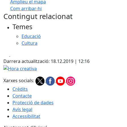
Amplieu el mapa
Com arribar-hi
Leaflet
| ©
OpenStreetMap
contributors
Contingut relacionat
+
Temes
−
Educació
Cultura
Facebook
X
Darrera actualització: 18.12.2019 | 12:16
Hora creativa
Xarxes socials:
Crèdits
Contacte
Protecció de dades
Avís legal
Accessibilitat