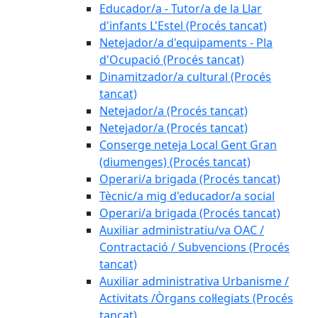
Educador/a - Tutor/a de la Llar
d'infants L'Estel (Procés tancat)
Netejador/a d'equipaments - Pla
d'Ocupació (Procés tancat)
Dinamitzador/a cultural (Procés
tancat)
Netejador/a (Procés tancat)
Netejador/a (Procés tancat)
Conserge neteja Local Gent Gran
(diumenges) (Procés tancat)
Operari/a brigada (Procés tancat)
Tècnic/a mig d'educador/a social
Operari/a brigada (Procés tancat)
Auxiliar administratiu/va OAC /
Contractació / Subvencions (Procés
tancat)
Auxiliar administrativa Urbanisme /
Activitats /Òrgans col·legiats (Procés
tancat)