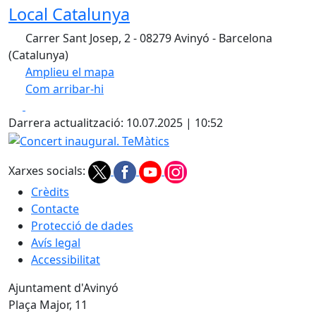
Local Catalunya
Carrer Sant Josep, 2 - 08279 Avinyó - Barcelona
(Catalunya)
Amplieu el mapa
Com arribar-hi
Leaflet
| ©
OpenStreetMap
contributors
Facebook
X
+
Darrera actualització: 10.07.2025 | 10:52
−
Concert inaugural. TeMàtics
Xarxes socials:
Crèdits
Contacte
Protecció de dades
Avís legal
Accessibilitat
Ajuntament d'Avinyó
Plaça Major, 11