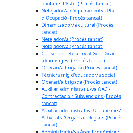
d'infants L'Estel (Procés tancat)
Netejador/a d'equipaments - Pla
d'Ocupació (Procés tancat)
Dinamitzador/a cultural (Procés
tancat)
Netejador/a (Procés tancat)
Netejador/a (Procés tancat)
Conserge neteja Local Gent Gran
(diumenges) (Procés tancat)
Operari/a brigada (Procés tancat)
Tècnic/a mig d'educador/a social
Operari/a brigada (Procés tancat)
Auxiliar administratiu/va OAC /
Contractació / Subvencions (Procés
tancat)
Auxiliar administrativa Urbanisme /
Activitats /Òrgans col·legiats (Procés
tancat)
Administratiu/va Àrea Econòmica /