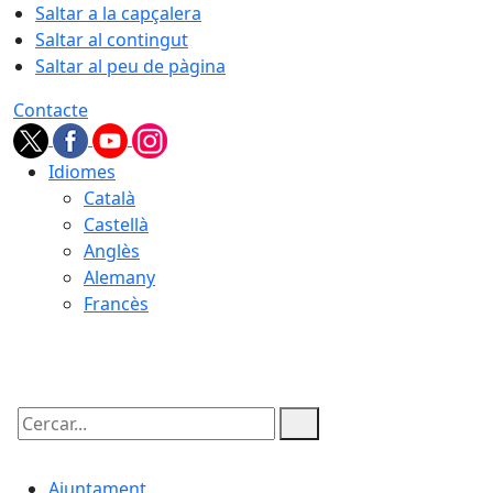
Saltar a la capçalera
Saltar al contingut
Saltar al peu de pàgina
Contacte
Idiomes
Català
Castellà
Anglès
Alemany
Francès
09.08.2026 | 10:35
Cercar:
Ajuntament