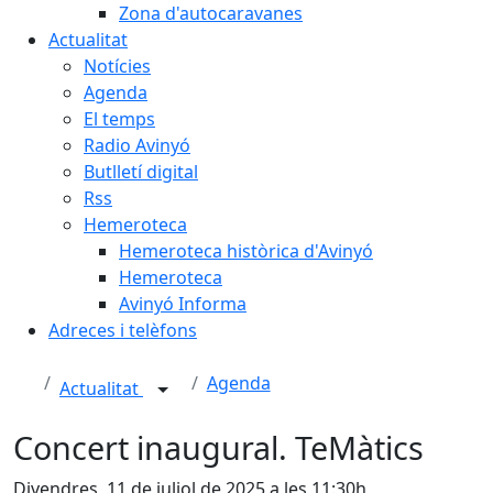
Zona d'autocaravanes
Actualitat
Notícies
Agenda
El temps
Radio Avinyó
Butlletí digital
Rss
Hemeroteca
Hemeroteca històrica d'Avinyó
Hemeroteca
Avinyó Informa
Adreces i telèfons
Agenda
Actualitat
Concert inaugural. TeMàtics
Divendres, 11 de juliol de 2025 a les 11:30h