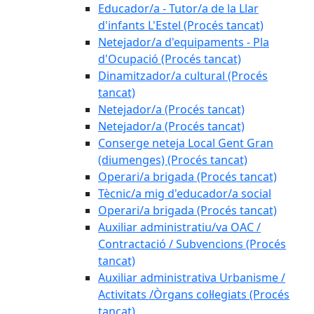
Educador/a - Tutor/a de la Llar
d'infants L'Estel (Procés tancat)
Netejador/a d'equipaments - Pla
d'Ocupació (Procés tancat)
Dinamitzador/a cultural (Procés
tancat)
Netejador/a (Procés tancat)
Netejador/a (Procés tancat)
Conserge neteja Local Gent Gran
(diumenges) (Procés tancat)
Operari/a brigada (Procés tancat)
Tècnic/a mig d'educador/a social
Operari/a brigada (Procés tancat)
Auxiliar administratiu/va OAC /
Contractació / Subvencions (Procés
tancat)
Auxiliar administrativa Urbanisme /
Activitats /Òrgans col·legiats (Procés
tancat)