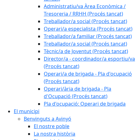
Administratiu/va Àrea Econòmica /
Tresoreria / RRHH (Procés tancat)
Treballador/a social (Procés tancat)
Operari/a especialista (Procés tancat)
Treballador/a familiar (Procés tancat)
Treballador/a social (Procés tancat)
Tècnic/a de Joventut (Procés tancat)
Director/a - coordinador/a esportiu/va
(Procés tancat)
Operari/a de brigada - Pla d'ocupació
(Procés tancat)
Operari/ària de brigada - Pla
d'Ocupació (Procés tancat)
Pla d'ocupació: Operari de brigada
El municipi
Benvinguts a Avinyó
El nostre poble
La nostra història