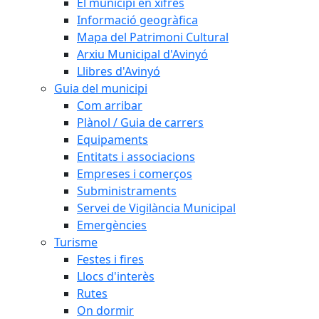
El municipi en xifres
Informació geogràfica
Mapa del Patrimoni Cultural
Arxiu Municipal d'Avinyó
Llibres d'Avinyó
Guia del municipi
Com arribar
Plànol / Guia de carrers
Equipaments
Entitats i associacions
Empreses i comerços
Subministraments
Servei de Vigilància Municipal
Emergències
Turisme
Festes i fires
Llocs d'interès
Rutes
On dormir