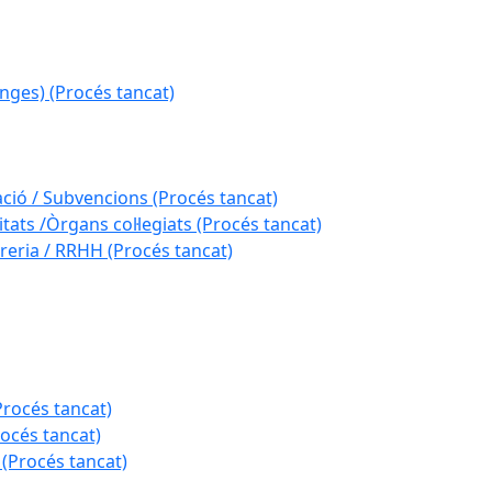
nges) (Procés tancat)
ació / Subvencions (Procés tancat)
tats /Òrgans col·legiats (Procés tancat)
reria / RRHH (Procés tancat)
Procés tancat)
rocés tancat)
 (Procés tancat)