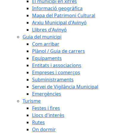
El municipi en xifres
Informació geogràfica
Mapa del Patrimoni Cultural
Arxiu Municipal d'Avinyó
Llibres d'Avinyó
Guia del municipi
Com arribar
Plànol / Guia de carrers
Equipaments
Entitats i associacions
Empreses i comerços
Subministraments
Servei de Vigilància Municipal
Emergències
Turisme
Festes i fires
Llocs d'interès
Rutes
On dormir