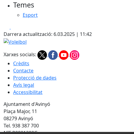
Temes
−
Esport
Facebook
X
Darrera actualització: 6.03.2025 | 11:42
Voleibol
Xarxes socials:
Crèdits
Contacte
Protecció de dades
Avís legal
Accessibilitat
Ajuntament d'Avinyó
Plaça Major, 11
08279 Avinyó
Tel. 938 387 700
NIF P0801200G