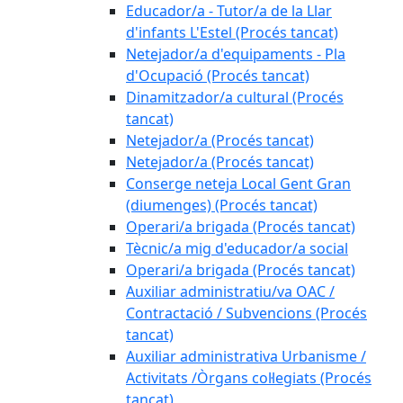
Educador/a - Tutor/a de la Llar
d'infants L'Estel (Procés tancat)
Netejador/a d'equipaments - Pla
d'Ocupació (Procés tancat)
Dinamitzador/a cultural (Procés
tancat)
Netejador/a (Procés tancat)
Netejador/a (Procés tancat)
Conserge neteja Local Gent Gran
(diumenges) (Procés tancat)
Operari/a brigada (Procés tancat)
Tècnic/a mig d'educador/a social
Operari/a brigada (Procés tancat)
Auxiliar administratiu/va OAC /
Contractació / Subvencions (Procés
tancat)
Auxiliar administrativa Urbanisme /
Activitats /Òrgans col·legiats (Procés
tancat)