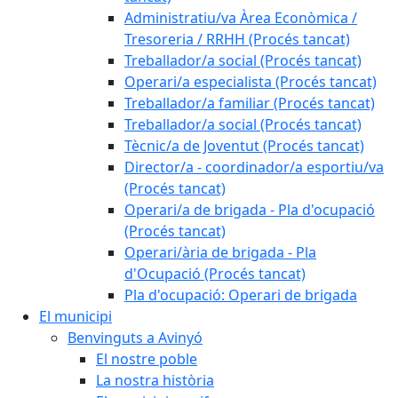
Administratiu/va Àrea Econòmica /
Tresoreria / RRHH (Procés tancat)
Treballador/a social (Procés tancat)
Operari/a especialista (Procés tancat)
Treballador/a familiar (Procés tancat)
Treballador/a social (Procés tancat)
Tècnic/a de Joventut (Procés tancat)
Director/a - coordinador/a esportiu/va
(Procés tancat)
Operari/a de brigada - Pla d'ocupació
(Procés tancat)
Operari/ària de brigada - Pla
d'Ocupació (Procés tancat)
Pla d'ocupació: Operari de brigada
El municipi
Benvinguts a Avinyó
El nostre poble
La nostra història