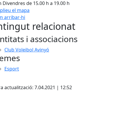
h Divendres de 15.00 h a 19.00 h
plieu el mapa
 arribar-hi
Leaflet
| ©
OpenStreetMap
con
tingut relacionat
ntitats i associacions
Club Voleibol Avinyó
emes
Esport
cebook
X
a actualització: 7.04.2021 | 12:52