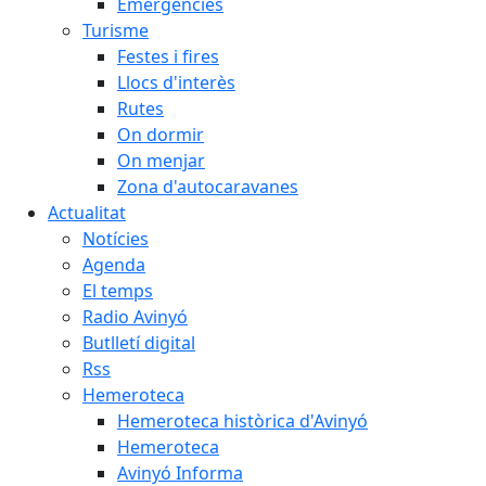
Emergències
Turisme
Festes i fires
Llocs d'interès
Rutes
On dormir
On menjar
Zona d'autocaravanes
Actualitat
Notícies
Agenda
El temps
Radio Avinyó
Butlletí digital
Rss
Hemeroteca
Hemeroteca històrica d'Avinyó
Hemeroteca
Avinyó Informa