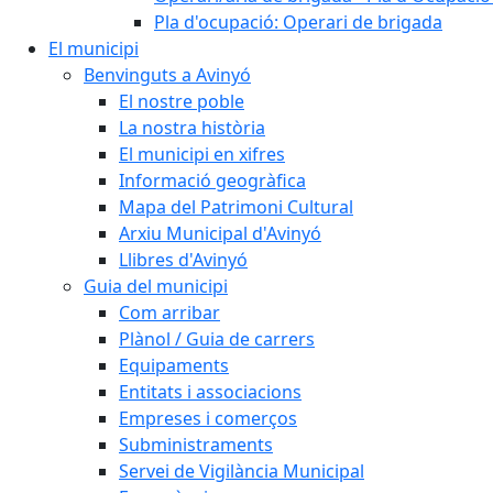
Pla d'ocupació: Operari de brigada
El municipi
Benvinguts a Avinyó
El nostre poble
La nostra història
El municipi en xifres
Informació geogràfica
Mapa del Patrimoni Cultural
Arxiu Municipal d'Avinyó
Llibres d'Avinyó
Guia del municipi
Com arribar
Plànol / Guia de carrers
Equipaments
Entitats i associacions
Empreses i comerços
Subministraments
Servei de Vigilància Municipal