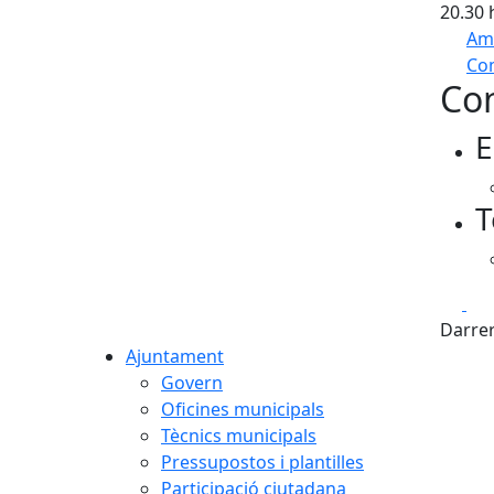
20.30 
Am
Com
Con
+
E
−
T
Fa
Darrer
Ajuntament
Govern
Oficines municipals
Tècnics municipals
Pressupostos i plantilles
Participació ciutadana