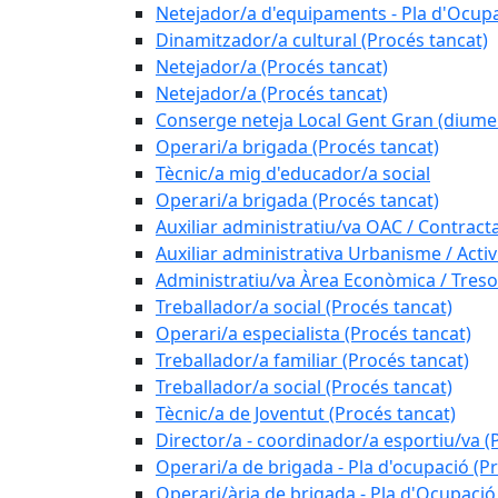
Netejador/a d'equipaments - Pla d'Ocupa
Dinamitzador/a cultural (Procés tancat)
Netejador/a (Procés tancat)
Netejador/a (Procés tancat)
Conserge neteja Local Gent Gran (diume
Operari/a brigada (Procés tancat)
Tècnic/a mig d'educador/a social
Operari/a brigada (Procés tancat)
Auxiliar administratiu/va OAC / Contract
Auxiliar administrativa Urbanisme / Activi
Administratiu/va Àrea Econòmica / Treso
Treballador/a social (Procés tancat)
Operari/a especialista (Procés tancat)
Treballador/a familiar (Procés tancat)
Treballador/a social (Procés tancat)
Tècnic/a de Joventut (Procés tancat)
Director/a - coordinador/a esportiu/va (
Operari/a de brigada - Pla d'ocupació (P
Operari/ària de brigada - Pla d'Ocupació