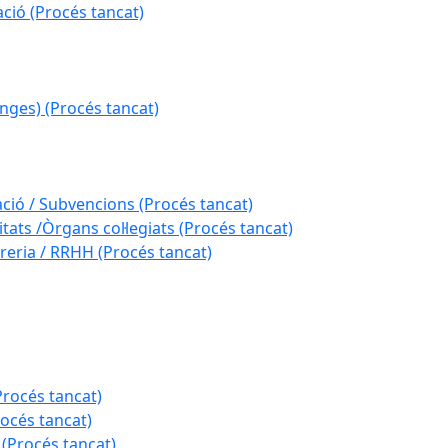
ció (Procés tancat)
nges) (Procés tancat)
ació / Subvencions (Procés tancat)
tats /Òrgans col·legiats (Procés tancat)
reria / RRHH (Procés tancat)
Procés tancat)
rocés tancat)
 (Procés tancat)