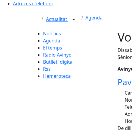
Adreces i telèfons
Agenda
Actualitat
Vo
Notícies
Agenda
El temps
Dissab
Radio Avinyó
Sènior
Butlletí digital
Rss
Avinyó
Hemeroteca
Pav
Car
Nom
Tel
Adr
Hor
De dil