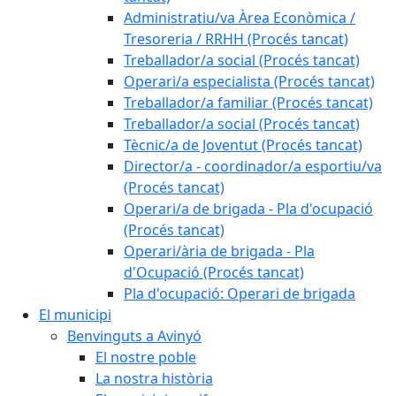
Administratiu/va Àrea Econòmica /
Tresoreria / RRHH (Procés tancat)
Treballador/a social (Procés tancat)
Operari/a especialista (Procés tancat)
Treballador/a familiar (Procés tancat)
Treballador/a social (Procés tancat)
Tècnic/a de Joventut (Procés tancat)
Director/a - coordinador/a esportiu/va
(Procés tancat)
Operari/a de brigada - Pla d'ocupació
(Procés tancat)
Operari/ària de brigada - Pla
d'Ocupació (Procés tancat)
Pla d'ocupació: Operari de brigada
El municipi
Benvinguts a Avinyó
El nostre poble
La nostra història