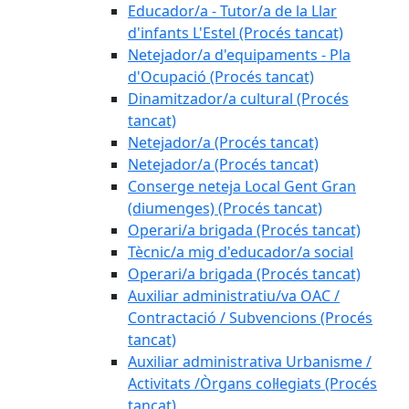
Educador/a - Tutor/a de la Llar
d'infants L'Estel (Procés tancat)
Netejador/a d'equipaments - Pla
d'Ocupació (Procés tancat)
Dinamitzador/a cultural (Procés
tancat)
Netejador/a (Procés tancat)
Netejador/a (Procés tancat)
Conserge neteja Local Gent Gran
(diumenges) (Procés tancat)
Operari/a brigada (Procés tancat)
Tècnic/a mig d'educador/a social
Operari/a brigada (Procés tancat)
Auxiliar administratiu/va OAC /
Contractació / Subvencions (Procés
tancat)
Auxiliar administrativa Urbanisme /
Activitats /Òrgans col·legiats (Procés
tancat)