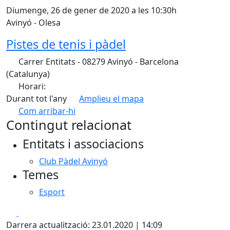
Diumenge, 26 de gener de 2020 a les 10:30h
Avinyó - Olesa
Pistes de tenis i pàdel
Carrer Entitats - 08279 Avinyó - Barcelona
(Catalunya)
Horari:
Durant tot l'any
Amplieu el mapa
Com arribar-hi
Leaflet
| ©
OpenStreetMap
contributors
Contingut relacionat
+
Entitats i associacions
−
Club Pàdel Avinyó
Temes
Esport
Facebook
X
Darrera actualització: 23.01.2020 | 14:09