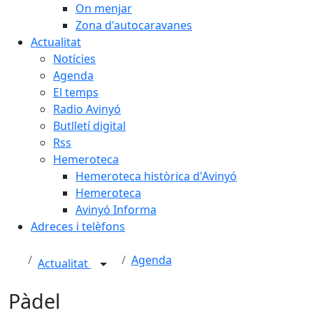
On menjar
Zona d'autocaravanes
Actualitat
Notícies
Agenda
El temps
Radio Avinyó
Butlletí digital
Rss
Hemeroteca
Hemeroteca històrica d'Avinyó
Hemeroteca
Avinyó Informa
Adreces i telèfons
Agenda
Actualitat
Pàdel