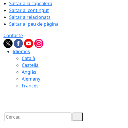
Saltar a la capçalera
Saltar al contingut
Saltar a relacionats
Saltar al peu de pàgina
Contacte
Idiomes
Català
Castellà
Anglès
Alemany
Francès
07.08.2026 | 16:20
Cercar: