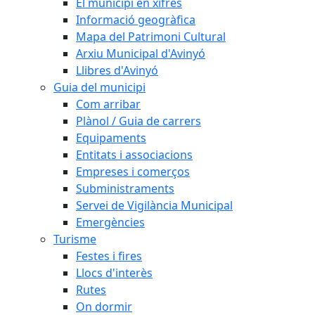
El municipi en xifres
Informació geogràfica
Mapa del Patrimoni Cultural
Arxiu Municipal d'Avinyó
Llibres d'Avinyó
Guia del municipi
Com arribar
Plànol / Guia de carrers
Equipaments
Entitats i associacions
Empreses i comerços
Subministraments
Servei de Vigilància Municipal
Emergències
Turisme
Festes i fires
Llocs d'interès
Rutes
On dormir