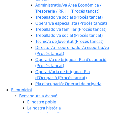
Administratiu/va Àrea Econòmica /
Tresoreria / RRHH (Procés tancat)
Treballador/a social (Procés tancat)
Operari/a especialista (Procés tancat)
Treballador/a familiar (Procés tancat)
Treballador/a social (Procés tancat)
Tècnic/a de Joventut (Procés tancat)
Director/a - coordinador/a esportiu/va
(Procés tancat)
Operari/a de brigada - Pla d'ocupació
(Procés tancat)
Operari/ària de brigada - Pla
d'Ocupació (Procés tancat)
Pla d'ocupació: Operari de brigada
El municipi
Benvinguts a Avinyó
El nostre poble
La nostra història