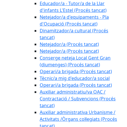
Educador/a - Tutor/a de la Llar
d'infants L'Estel (Procés tancat)
Netejador/a d'equipaments - Pla
d'Ocupació (Procés tancat)
Dinamitzador/a cultural (Procés
tancat)
Netejador/a (Procés tancat)
Netejador/a (Procés tancat)
Conserge neteja Local Gent Gran
(diumenges) (Procés tancat)
Operari/a brigada (Procés tancat)
Tècnic/a mig d'educador/a social
Operari/a brigada (Procés tancat)
Auxiliar administratiu/va OAC /
Contractació / Subvencions (Procés
tancat)
Auxiliar administrativa Urbanisme /
Activitats /Òrgans col·legiats (Procés
tancat)