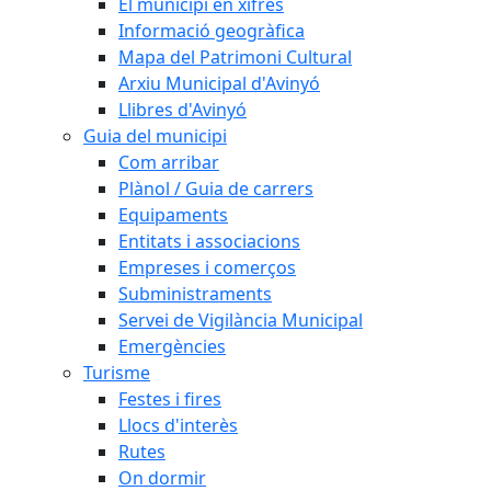
El municipi en xifres
Informació geogràfica
Mapa del Patrimoni Cultural
Arxiu Municipal d'Avinyó
Llibres d'Avinyó
Guia del municipi
Com arribar
Plànol / Guia de carrers
Equipaments
Entitats i associacions
Empreses i comerços
Subministraments
Servei de Vigilància Municipal
Emergències
Turisme
Festes i fires
Llocs d'interès
Rutes
On dormir