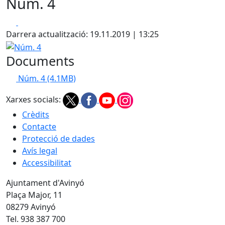
Núm. 4
Facebook
X
Darrera actualització: 19.11.2019 | 13:25
Núm. 4
Documents
Núm. 4
(4.1MB)
Xarxes socials:
Crèdits
Contacte
Protecció de dades
Avís legal
Accessibilitat
Ajuntament d'Avinyó
Plaça Major, 11
08279 Avinyó
Tel. 938 387 700